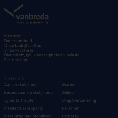
Inzich­ten
Duur­zaam­heid
Onze bedrijfs­cul­tuur
Onze vaca­tu­res
Diver­si­teit, gelijk­waar­dig­heid en inclusie
Part­ner­ships
The­ma’s
Aan­spra­ke­lijk­heid
Mari­ne
Beroeps­aan­spra­ke­lijk­heid
Mili­eu
Cyber
&
fraude
Oogst­ver­ze­ke­ring
Intel­lec­tu­al property
Per­so­nen
Inter­na­ti­o­na­le Mobiliteit
Pro­per­ty