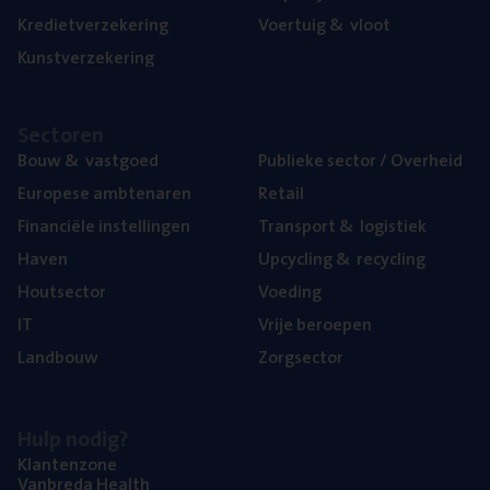
Kre­diet­ver­ze­ke­ring
Voer­tuig
&
vloot
Kunst­ver­ze­ke­ring
Sec­to­ren
Bouw
&
vastgoed
Publie­ke sec­tor / Overheid
Euro­pe­se ambtenaren
Retail
Finan­ci­ë­le instellingen
Trans­port
&
logistiek
Haven
Upcy­cling
&
recycling
Hout­sec­tor
Voe­ding
IT
Vrije beroe­pen
Land­bouw
Zorg­sec­tor
Hulp nodig?
Klan­ten­zo­ne
Van­b­re­da Health