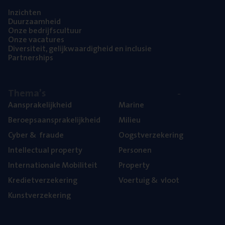
Inzich­ten
Duur­zaam­heid
Onze bedrijfs­cul­tuur
Onze vaca­tu­res
Diver­si­teit, gelijk­waar­dig­heid en inclusie
Part­ner­ships
The­ma’s
Aan­spra­ke­lijk­heid
Mari­ne
Beroeps­aan­spra­ke­lijk­heid
Mili­eu
Cyber
&
fraude
Oogst­ver­ze­ke­ring
Intel­lec­tu­al property
Per­so­nen
Inter­na­ti­o­na­le Mobiliteit
Pro­per­ty
Kre­diet­ver­ze­ke­ring
Voer­tuig
&
vloot
Kunst­ver­ze­ke­ring