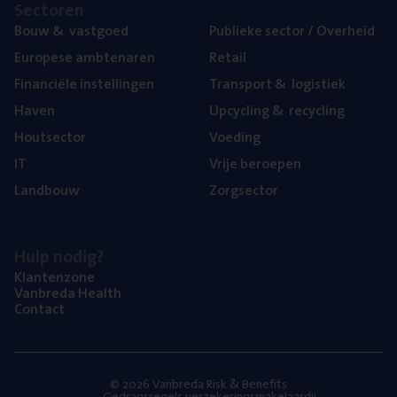
Sec­to­ren
Bouw
&
vastgoed
Publie­ke sec­tor / Overheid
Euro­pe­se ambtenaren
Retail
Finan­ci­ë­le instellingen
Trans­port
&
logistiek
Haven
Upcy­cling
&
recycling
Hout­sec­tor
Voe­ding
IT
Vrije beroe­pen
Land­bouw
Zorg­sec­tor
Hulp nodig?
Klan­ten­zo­ne
Van­b­re­da Health
Con­tact
© 2026 Vanbreda Risk & Benefits
Gedragsregels verzekeringsmakelaardij