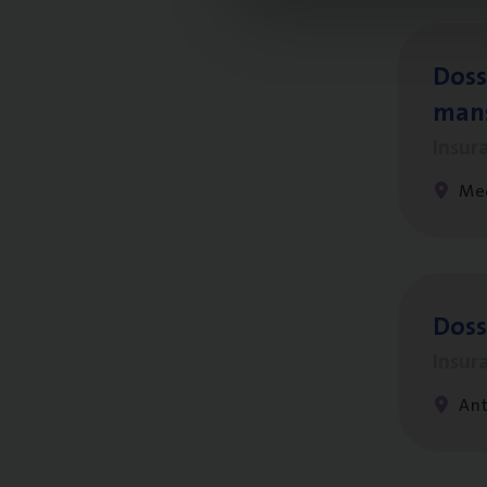
Dos­s
man
Insur
Me
Dos­
Insur
An