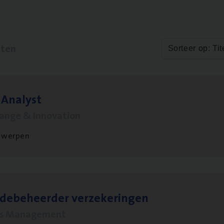
aten
Sorteer op: Tit
 Ana­lyst
hange & Innovation
twerpen
­de­be­heer­der verzekeringen
ms Management