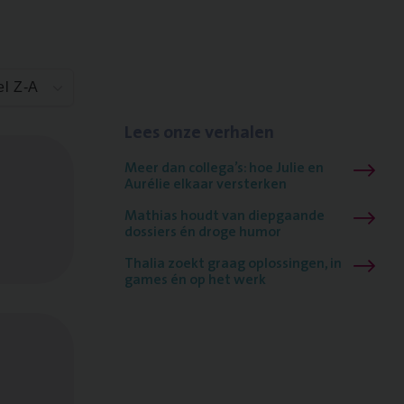
el Z-A
Lees onze verhalen
Meer dan collega’s: hoe Julie en
Aurélie elkaar versterken
Mathias houdt van diepgaande
dossiers én droge humor
Thalia zoekt graag oplossingen, in
games én op het werk