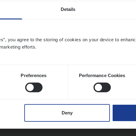
Details
ier­be­heer­der ver­ze­ke­rin­gen — Soci­al Pro­f
ic
es”, you agree to the storing of cookies on your device to enhanc
ance Operations
marketing efforts.
twerpen
Preferences
Performance Cookies
ier­be­heer­der Pro­per­ty verzekeringen
ance Operations
Deny
werpen en Hasselt