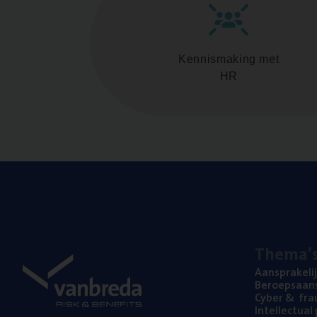
Kennismaking met
HR
The­ma’
Aan­spra­ke­li
Beroeps­aan­s
Cyber
&
fra
Intel­lec­tu­a