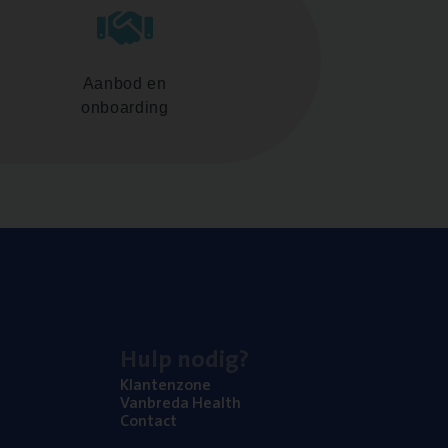
Aanbod en
onboarding
Hulp nodig?
Klan­ten­zo­ne
Van­b­re­da Health
Con­tact