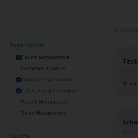
12 result
Type func­tie
Claims Management
Test
Customer Services
IT, C
Insurance Operations
An
IT, Change & Innovation
People Management
Sales Management
Scha
Clai
Loca­tie