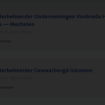
ier­be­heer­der Onder­ne­min­gen Van­b­re­da 
s — Mechelen
ance Operations
chelen
sier­be­heer­der Gewaar­borgd Inkomen
ance Operations
twerpen