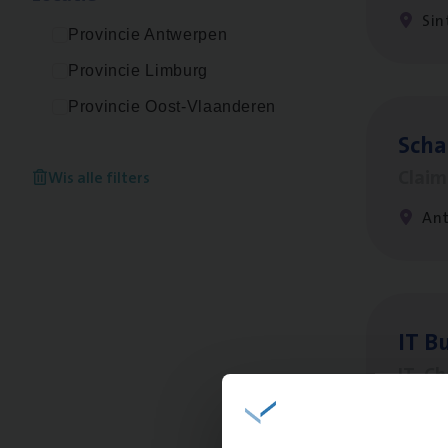
Sin
Provincie Antwerpen
Provincie Limburg
Provincie Oost-Vlaanderen
Scha
Clai
Wis alle filters
An
IT
Bu
IT, C
An