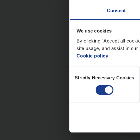
Consent
Dos­s
We use cookies
Publ
By clicking “Accept all cooki
Insur
site usage, and assist in our 
Cookie policy
An
Consent
Strictly Necessary Cookies
Selection
Dos­s
Insur
Ant