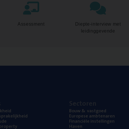
Assessment
Diepte-interview met
leidinggevende
s
Sec­to­ren
jk­heid
Bouw
&
vastgoed
pra­ke­lijk­heid
Euro­pe­se ambtenaren
ude
Finan­ci­ë­le instellingen
l property
Haven