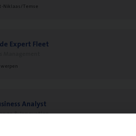
t-Niklaas/Temse
­de Expert Fleet
ms Management
twerpen
si­ness Analyst
hange & Innovation
twerpen