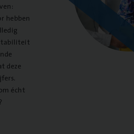
oven:
oor hebben
lledig
tabiliteit
ende
at deze
fers.
 om écht
?