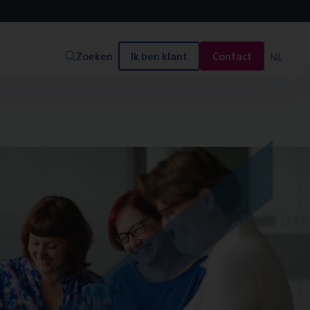
Zoeken
Ik ben klant
Contact
NL