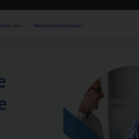
Over ons
Werken bij Vanbreda
e
e