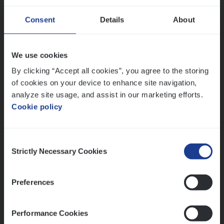
Dos­sier­be­heer­der ver­ze­ke­rin­gen — Soci­al
Consent
Details
About
Pro­fit en Public
Insurance Operations
We use cookies
Antwerpen
By clicking “Accept all cookies”, you agree to the storing
of cookies on your device to enhance site navigation,
analyze site usage, and assist in our marketing efforts.
Cookie policy
Lees onze verhalen
Meer dan collega’s: hoe Julie en Aurélie elkaar
Consent
versterken
Strictly Necessary Cookies
Selection
Mathias houdt van diepgaande dossiers én droge
humor
Preferences
Thalia zoekt graag oplossingen, in games én op het
werk
Performance Cookies