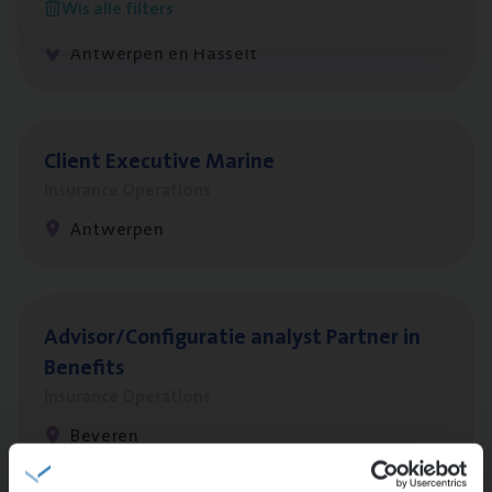
Wis alle filters
Insurance Operations
Antwerpen en Hasselt
Client Exe­cu­ti­ve Marine
Insurance Operations
Antwerpen
Advisor/​Configuratie ana­lyst Part­ner in
Benefits
Insurance Operations
Beveren