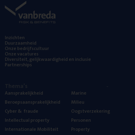
Inzich­ten
Duur­zaam­heid
Onze bedrijfs­cul­tuur
Onze vaca­tu­res
Diver­si­teit, gelijk­waar­dig­heid en inclusie
Part­ner­ships
The­ma’s
Aan­spra­ke­lijk­heid
Mari­ne
Beroeps­aan­spra­ke­lijk­heid
Mili­eu
Cyber
&
fraude
Oogst­ver­ze­ke­ring
Intel­lec­tu­al property
Per­so­nen
Inter­na­ti­o­na­le Mobiliteit
Pro­per­ty