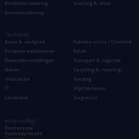
Kre­diet­ver­ze­ke­ring
Voer­tuig
&
vloot
Kunst­ver­ze­ke­ring
Sec­to­ren
Bouw
&
vastgoed
Publie­ke sec­tor / Overheid
Euro­pe­se ambtenaren
Retail
Finan­ci­ë­le instellingen
Trans­port
&
logistiek
Haven
Upcy­cling
&
recycling
Hout­sec­tor
Voe­ding
IT
Vrije beroe­pen
Land­bouw
Zorg­sec­tor
Hulp nodig?
Klan­ten­zo­ne
Van­b­re­da Health