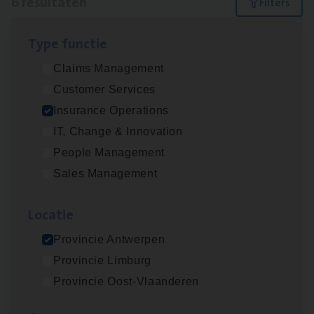
6 resultaten
Filters
Type func­tie
Dos­sier­be­heer­der Gewaar­borgd Inkomen
Claims Management
Insurance Operations
Customer Services
Antwerpen
Insurance Operations
IT, Change & Innovation
People Management
Dos­sier­be­heer­der Onder­ne­min­gen Van­b­
Sales Management
re­da Huys­mans — Mechelen
Insurance Operations
Loca­tie
Mechelen
Provincie Antwerpen
Provincie Limburg
Provincie Oost-Vlaanderen
Dos­sier­be­heer­der Pro­per­ty verzekeringen