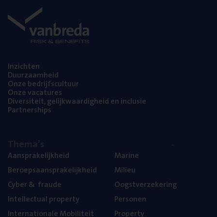
Inzich­ten
Duur­zaam­heid
Onze bedrijfs­cul­tuur
Onze vaca­tu­res
Diver­si­teit, gelijk­waar­dig­heid en inclusie
Part­ner­ships
The­ma’s
Aan­spra­ke­lijk­heid
Mari­ne
Beroeps­aan­spra­ke­lijk­heid
Mili­eu
Cyber
&
fraude
Oogst­ver­ze­ke­ring
Intel­lec­tu­al property
Per­so­nen
Inter­na­ti­o­na­le Mobiliteit
Pro­per­ty