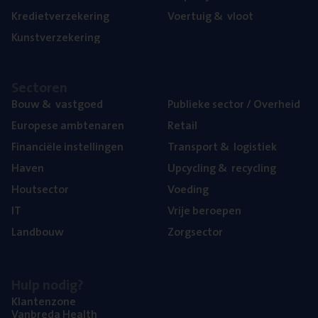
Kre­diet­ver­ze­ke­ring
Voer­tuig
&
vloot
Kunst­ver­ze­ke­ring
Sec­to­ren
Bouw
&
vastgoed
Publie­ke sec­tor / Overheid
Euro­pe­se ambtenaren
Retail
Finan­ci­ë­le instellingen
Trans­port
&
logistiek
Haven
Upcy­cling
&
recycling
Hout­sec­tor
Voe­ding
IT
Vrije beroe­pen
Land­bouw
Zorg­sec­tor
Hulp nodig?
Klan­ten­zo­ne
Van­b­re­da Health