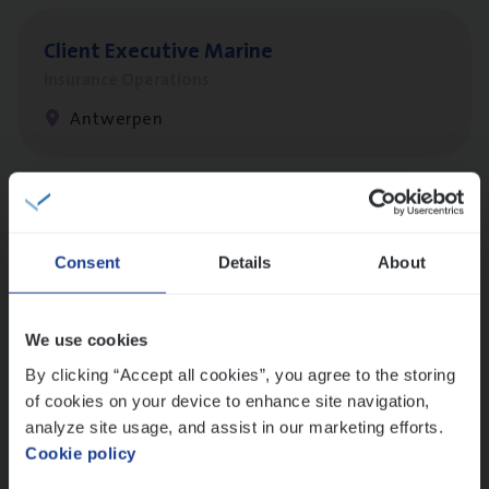
Client Exe­cu­ti­ve Marine
Insurance Operations
Antwerpen
Dos­sier­be­heer­der Pro­per­ty verzekeringen
Insurance Operations
Consent
Details
About
Antwerpen en Hasselt
We use cookies
By clicking “Accept all cookies”, you agree to the storing
Dos­sier­be­heer­der Onder­ne­min­gen Van­b­
of cookies on your device to enhance site navigation,
re­da Huys­mans — Mechelen
analyze site usage, and assist in our marketing efforts.
Cookie policy
Insurance Operations