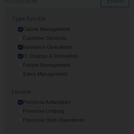
11 resultaten
Filters
Type func­tie
Dos­sier­be­heer­der ver­ze­ke­rin­gen — Soci­al
Claims Management
Pro­fit en Public
Customer Services
Insurance Operations
Insurance Operations
Antwerpen
IT, Change & Innovation
People Management
Sales Management
Claims­hand­ler Fleet
&
Bike
Claims Management
Loca­tie
Antwerpen
Provincie Antwerpen
Provincie Limburg
Provincie Oost-Vlaanderen
Advisor/​Configuratie ana­lyst Part­ner in