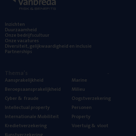
Inzich­ten
Duur­zaam­heid
Onze bedrijfs­cul­tuur
Onze vaca­tu­res
Diver­si­teit, gelijk­waar­dig­heid en inclusie
Part­ner­ships
The­ma’s
Aan­spra­ke­lijk­heid
Mari­ne
Beroeps­aan­spra­ke­lijk­heid
Mili­eu
Cyber
&
fraude
Oogst­ver­ze­ke­ring
Intel­lec­tu­al property
Per­so­nen
Inter­na­ti­o­na­le Mobiliteit
Pro­per­ty
Kre­diet­ver­ze­ke­ring
Voer­tuig
&
vloot
Kunst­ver­ze­ke­ring