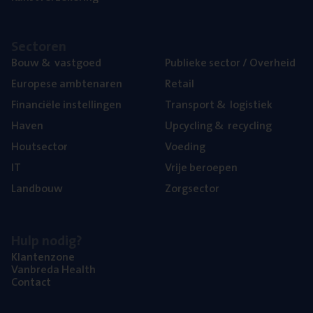
Sec­to­ren
Bouw
&
vastgoed
Publie­ke sec­tor / Overheid
Euro­pe­se ambtenaren
Retail
Finan­ci­ë­le instellingen
Trans­port
&
logistiek
Haven
Upcy­cling
&
recycling
Hout­sec­tor
Voe­ding
IT
Vrije beroe­pen
Land­bouw
Zorg­sec­tor
Hulp nodig?
Klan­ten­zo­ne
Van­b­re­da Health
Con­tact