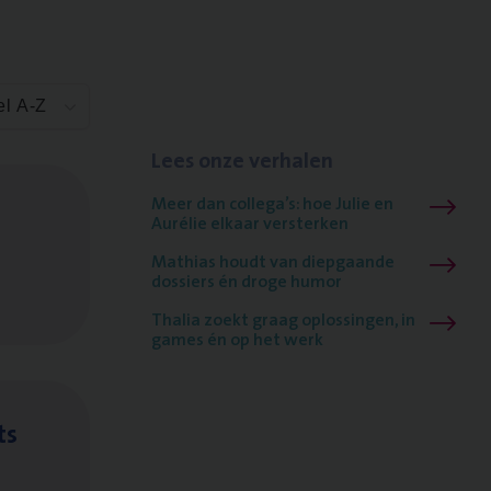
el A-Z
Lees onze verhalen
Meer dan collega’s: hoe Julie en
Aurélie elkaar versterken
Mathias houdt van diepgaande
dossiers én droge humor
Thalia zoekt graag oplossingen, in
games én op het werk
ts