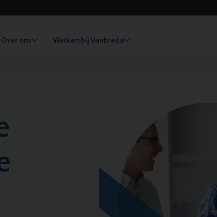
Over ons
Werken bij Vanbreda
e
e