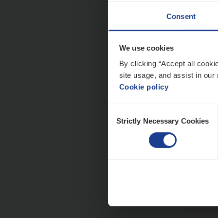
Consent
Dos­
We use cookies
Insur
By clicking “Accept all cooki
site usage, and assist in our 
An
Cookie policy
Consent
Strictly Necessary Cookies
Selection
Dos­s
man
Insur
Me