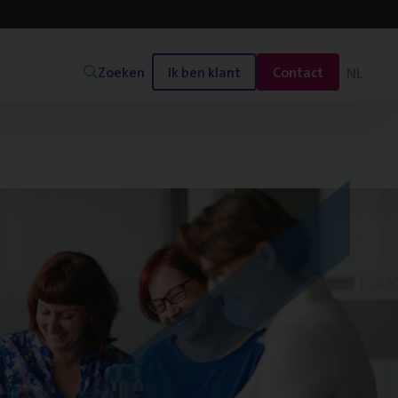
Zoeken
Ik ben klant
Contact
NL