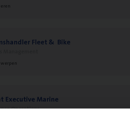
veren
ms­hand­ler Fleet
&
Bike
ms Management
twerpen
t Exe­cu­ti­ve Marine
ance Operations
twerpen