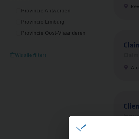
Be
Provincie Antwerpen
Provincie Limburg
Provincie Oost-Vlaanderen
Clai
Clai
Wis alle filters
An
Clien
Insur
An