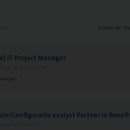
aten
Sorteer op: Tit
le)
IT
Pro­ject Manager
hange & Innovation
twerpen
sor/​Configuratie ana­lyst Part­ner in Benefi
ance Operations