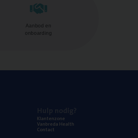
Aanbod en
onboarding
Hulp nodig?
Klan­ten­zo­ne
Van­b­re­da Health
Con­tact