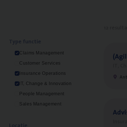
12 result
Type func­tie
Claims Management
(Agi­
Customer Services
IT, C
Insurance Operations
An
IT, Change & Innovation
People Management
Sales Management
Advi
Insur
Loca­tie