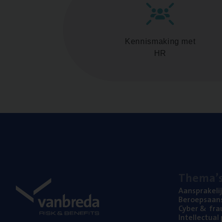
Kennismaking met
HR
The­ma’
Aan­spra­ke­li
Beroeps­aan­s
Cyber
&
fra
Intel­lec­tu­a