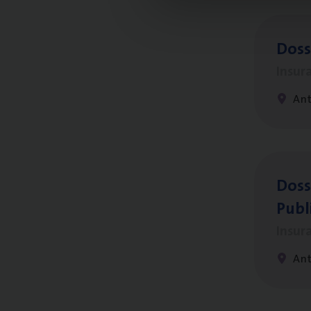
Dos­s
Insur
Ant
Dos­s
Publ
Insur
An