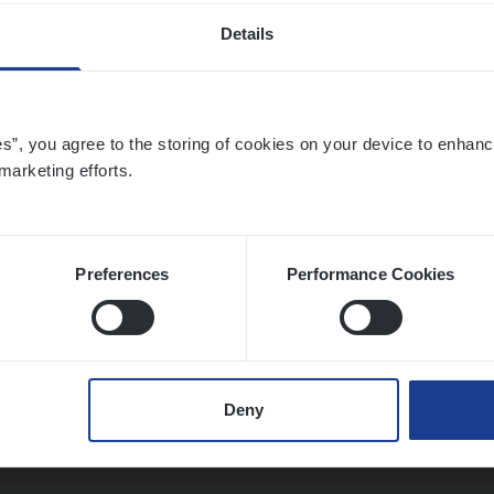
Details
sier­be­heer­der Gewaar­borgd Inkomen
ance Operations
es”, you agree to the storing of cookies on your device to enhanc
marketing efforts.
twerpen
Preferences
Performance Cookies
ier­be­heer­der Onder­ne­min­gen Van­b­re­da 
s — Mechelen
ance Operations
Deny
chelen