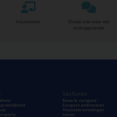
Assessment
Diepte-interview met
leidinggevende
s
Sec­to­ren
jk­heid
Bouw
&
vastgoed
pra­ke­lijk­heid
Euro­pe­se ambtenaren
ude
Finan­ci­ë­le instellingen
l property
Haven