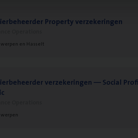
ier­be­heer­der Pro­per­ty verzekeringen
ance Operations
werpen en Hasselt
ier­be­heer­der ver­ze­ke­rin­gen — Soci­al Pro­f
ic
ance Operations
twerpen