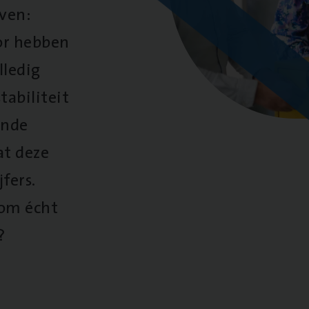
oven:
oor hebben
lledig
tabiliteit
ende
at deze
fers.
 om écht
?