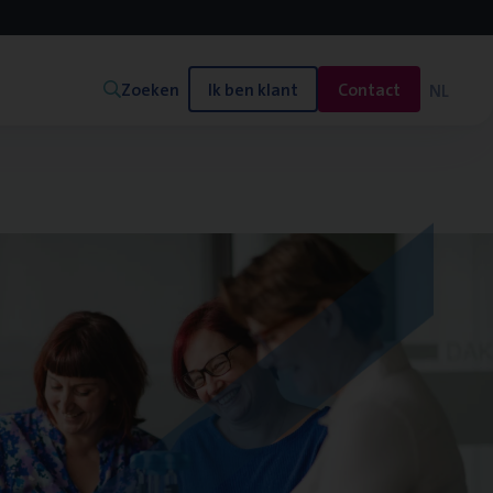
Zoeken
Ik ben klant
Contact
NL