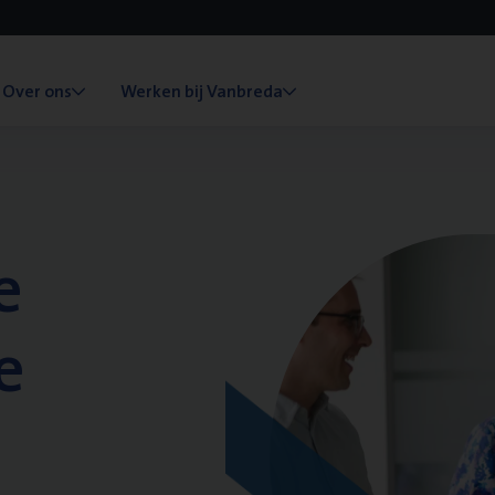
Over ons
Werken bij Vanbreda
e
e