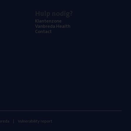
Hulp nodig?
Klan­ten­zo­ne
Van­b­re­da Health
Con­tact
nbreda
Vulnerability report