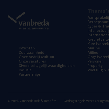
The­ma’
Aan­spra­ke­li
Beroeps­aan­s
Cyber
&
fra
Intel­lec­tu­a
Inter­na­ti­o­
Kre­diet­ver­z
Kunst­ver­ze­k
Inzich­ten
Mari­ne
Duur­zaam­heid
Mili­eu
Onze bedrijfs­cul­tuur
Oogst­ver­ze­
Onze vaca­tu­res
Per­so­nen
Diver­si­teit, gelijk­waar­dig­heid en
Pro­per­ty
inclusie
Voer­tuig
&
v
Part­ner­ships
© 2026 Vanbreda Risk & Benefits
Gedragsregels verzekeringsma