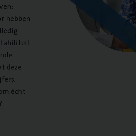
oven:
oor hebben
lledig
tabiliteit
ende
at deze
fers.
 om écht
?