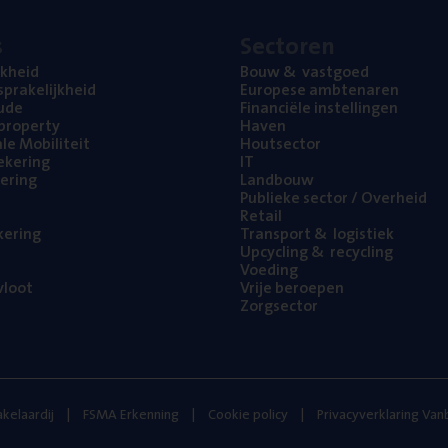
s
Sec­to­ren
jk­heid
Bouw
&
vastgoed
pra­ke­lijk­heid
Euro­pe­se ambtenaren
ude
Finan­ci­ë­le instellingen
l property
Haven
na­le Mobiliteit
Hout­sec­tor
e­ke­ring
IT
e­ring
Land­bouw
Publie­ke sec­tor / Overheid
Retail
ke­ring
Trans­port
&
logistiek
Upcy­cling
&
recycling
Voe­ding
loot
Vrije beroe­pen
Zorg­sec­tor
kelaardij
FSMA Erkenning
Cookie policy
Privacyverklaring Va