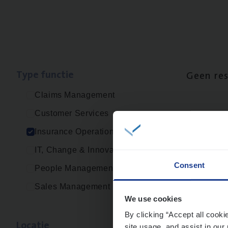
Type func­tie
Geen re
Claims Management
Customer Services
Insurance Operations
IT, Change & Innovation
Consent
People Management
Sales Management
We use cookies
By clicking “Accept all cooki
Loca­tie
site usage, and assist in our 