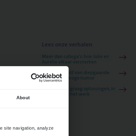
Lees onze verhalen
Meer dan collega’s: hoe Julie en
Aurélie elkaar versterken
Mathias houdt van diepgaande
dossiers én droge humor
Thalia zoekt graag oplossingen, in
games én op het werk
About
e site navigation, analyze