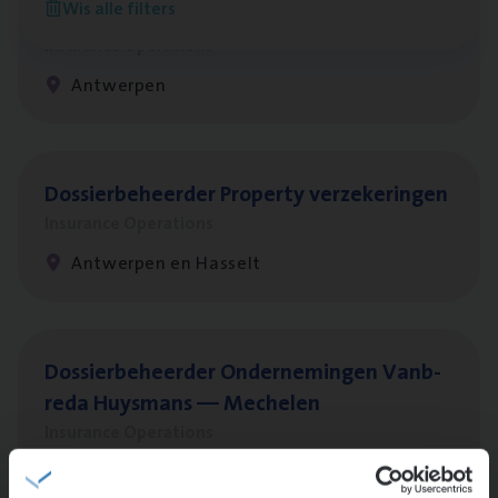
Wis alle filters
Client Exe­cu­ti­ve Marine
Insurance Operations
Antwerpen
Dos­sier­be­heer­der Pro­per­ty verzekeringen
Insurance Operations
Antwerpen en Hasselt
Dos­sier­be­heer­der Onder­ne­min­gen Van­b­
re­da Huys­mans — Mechelen
Insurance Operations
Mechelen