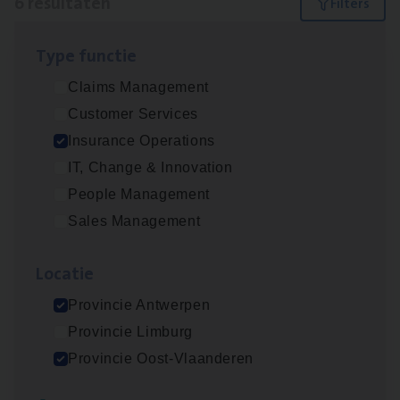
6 resultaten
Filters
Type func­tie
Dos­sier­be­heer­der ver­ze­ke­rin­gen — Soci­al
Claims Management
Pro­fit en Public
Customer Services
Insurance Operations
Insurance Operations
Antwerpen
IT, Change & Innovation
People Management
Sales Management
Advisor/​Configuratie ana­lyst Part­ner in
Benefits
Loca­tie
Insurance Operations
Provincie Antwerpen
Beveren
Provincie Limburg
Provincie Oost-Vlaanderen