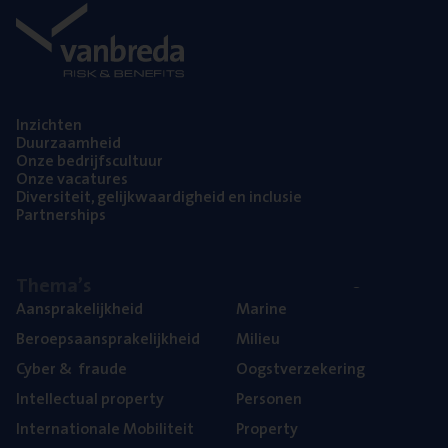
Inzich­ten
Duur­zaam­heid
Onze bedrijfs­cul­tuur
Onze vaca­tu­res
Diver­si­teit, gelijk­waar­dig­heid en inclusie
Part­ner­ships
The­ma’s
Aan­spra­ke­lijk­heid
Mari­ne
Beroeps­aan­spra­ke­lijk­heid
Mili­eu
Cyber
&
fraude
Oogst­ver­ze­ke­ring
Intel­lec­tu­al property
Per­so­nen
Inter­na­ti­o­na­le Mobiliteit
Pro­per­ty