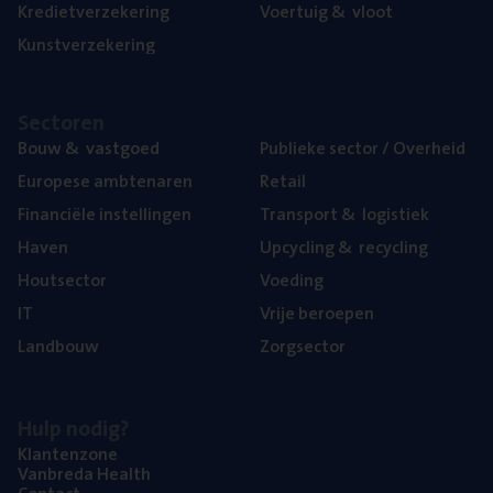
Kre­diet­ver­ze­ke­ring
Voer­tuig
&
vloot
Kunst­ver­ze­ke­ring
Sec­to­ren
Bouw
&
vastgoed
Publie­ke sec­tor / Overheid
Euro­pe­se ambtenaren
Retail
Finan­ci­ë­le instellingen
Trans­port
&
logistiek
Haven
Upcy­cling
&
recycling
Hout­sec­tor
Voe­ding
IT
Vrije beroe­pen
Land­bouw
Zorg­sec­tor
Hulp nodig?
Klan­ten­zo­ne
Van­b­re­da Health