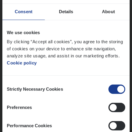
Consent
Details
About
Dos­sier­be­heer­der Gewaar­borgd Inkomen
Insurance Operations
We use cookies
Antwerpen
By clicking “Accept all cookies”, you agree to the storing
of cookies on your device to enhance site navigation,
analyze site usage, and assist in our marketing efforts.
Cookie policy
Lees onze verhalen
Meer dan collega’s: hoe Julie en Aurélie elkaar
Consent
versterken
Strictly Necessary Cookies
Selection
Mathias houdt van diepgaande dossiers én droge
humor
Preferences
Thalia zoekt graag oplossingen, in games én op het
werk
Performance Cookies