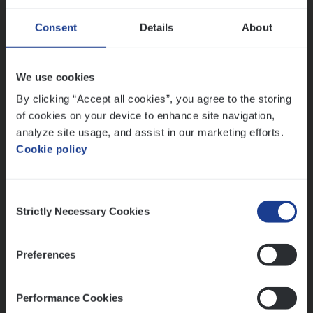
Dos­sier­be­heer­der ver­ze­ke­rin­gen — Soci­al
Consent
Details
About
Pro­fit en Public
Insurance Operations
We use cookies
Antwerpen
By clicking “Accept all cookies”, you agree to the storing
of cookies on your device to enhance site navigation,
analyze site usage, and assist in our marketing efforts.
Cookie policy
Lees onze verhalen
Meer dan collega’s: hoe Julie en Aurélie elkaar
Consent
versterken
Strictly Necessary Cookies
Selection
Mathias houdt van diepgaande dossiers én droge
humor
Preferences
Thalia zoekt graag oplossingen, in games én op het
werk
Performance Cookies