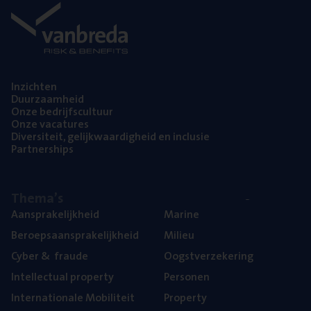
Inzich­ten
Duur­zaam­heid
Onze bedrijfs­cul­tuur
Onze vaca­tu­res
Diver­si­teit, gelijk­waar­dig­heid en inclusie
Part­ner­ships
The­ma’s
Aan­spra­ke­lijk­heid
Mari­ne
Beroeps­aan­spra­ke­lijk­heid
Mili­eu
Cyber
&
fraude
Oogst­ver­ze­ke­ring
Intel­lec­tu­al property
Per­so­nen
Inter­na­ti­o­na­le Mobiliteit
Pro­per­ty