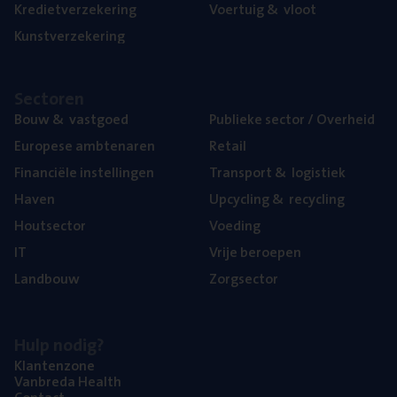
Kre­diet­ver­ze­ke­ring
Voer­tuig
&
vloot
Kunst­ver­ze­ke­ring
Sec­to­ren
Bouw
&
vastgoed
Publie­ke sec­tor / Overheid
Euro­pe­se ambtenaren
Retail
Finan­ci­ë­le instellingen
Trans­port
&
logistiek
Haven
Upcy­cling
&
recycling
Hout­sec­tor
Voe­ding
IT
Vrije beroe­pen
Land­bouw
Zorg­sec­tor
Hulp nodig?
Klan­ten­zo­ne
Van­b­re­da Health