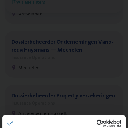
Wis alle filters
Insurance Operations
Antwerpen
Dos­sier­be­heer­der Onder­ne­min­gen Van­b­
re­da Huys­mans — Mechelen
Insurance Operations
Mechelen
Dos­sier­be­heer­der Pro­per­ty verzekeringen
Insurance Operations
Antwerpen en Hasselt