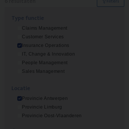
6 resultaten
Filters
Type func­tie
Advisor/​Configuratie ana­lyst Part­ner in
Claims Management
Benefits
Customer Services
Insurance Operations
Insurance Operations
Beveren
IT, Change & Innovation
People Management
Sales Management
Client Exe­cu­ti­ve Marine
Insurance Operations
Loca­tie
Antwerpen
Provincie Antwerpen
Provincie Limburg
Provincie Oost-Vlaanderen
Dos­sier­be­heer­der Gewaar­borgd Inkomen