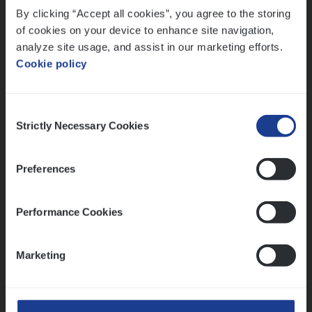
By clicking “Accept all cookies”, you agree to the storing
Meer dan collega’s: hoe Julie en Aurélie elkaar
versterken
of cookies on your device to enhance site navigation,
analyze site usage, and assist in our marketing efforts.
Mathias houdt van diepgaande dossiers én droge
Cookie policy
humor
Thalia zoekt graag oplossingen, in games én op het
werk
Consent
Strictly Necessary Cookies
Selection
Ons sollicitatieproces
Preferences
Performance Cookies
Marketing