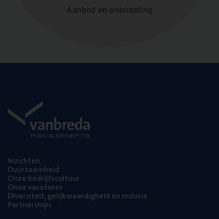
Aanbod en onboarding
Inzich­ten
Duur­zaam­heid
Onze bedrijfs­cul­tuur
Onze vaca­tu­res
Diver­si­teit, gelijk­waar­dig­heid en inclusie
Part­ner­ships