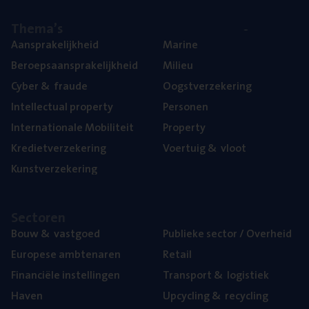
The­ma’s
Aan­spra­ke­lijk­heid
Mari­ne
Beroeps­aan­spra­ke­lijk­heid
Mili­eu
Cyber
&
fraude
Oogst­ver­ze­ke­ring
Intel­lec­tu­al property
Per­so­nen
Inter­na­ti­o­na­le Mobiliteit
Pro­per­ty
Kre­diet­ver­ze­ke­ring
Voer­tuig
&
vloot
Kunst­ver­ze­ke­ring
Sec­to­ren
Bouw
&
vastgoed
Publie­ke sec­tor / Overheid
Euro­pe­se ambtenaren
Retail
Finan­ci­ë­le instellingen
Trans­port
&
logistiek
Haven
Upcy­cling
&
recycling