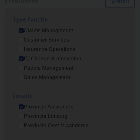
5 resultaten
Filters
Type func­tie
IT
Busi­ness Analyst
Claims Management
IT, Change & Innovation
Customer Services
Antwerpen
Insurance Operations
IT, Change & Innovation
People Management
(Agi­le)
IT
Pro­ject Manager
Sales Management
IT, Change & Innovation
Loca­tie
Antwerpen
Provincie Antwerpen
Provincie Limburg
Scha­de Expert Fleet
Provincie Oost-Vlaanderen
Claims Management