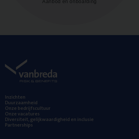
Aanbod en onboarding
Inzich­ten
Duur­zaam­heid
Onze bedrijfs­cul­tuur
Onze vaca­tu­res
Diver­si­teit, gelijk­waar­dig­heid en inclusie
Part­ner­ships