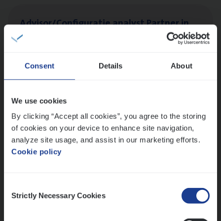
Advisor/​Configuratie ana­lyst Part­ner in
Benefits
Insurance Operations
Beveren
Consent
Details
About
We use cookies
Dos­sier­be­heer­der ver­ze­ke­rin­gen — Soci­al
By clicking “Accept all cookies”, you agree to the storing
Pro­fit en Public
of cookies on your device to enhance site navigation,
analyze site usage, and assist in our marketing efforts.
Insurance Operations
Cookie policy
Antwerpen
Consent
Strictly Necessary Cookies
Selection
Lees onze verhalen