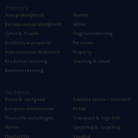
The­ma’s
Aan­spra­ke­lijk­heid
Mari­ne
Beroeps­aan­spra­ke­lijk­heid
Mili­eu
Cyber
&
fraude
Oogst­ver­ze­ke­ring
Intel­lec­tu­al property
Per­so­nen
Inter­na­ti­o­na­le Mobiliteit
Pro­per­ty
Kre­diet­ver­ze­ke­ring
Voer­tuig
&
vloot
Kunst­ver­ze­ke­ring
Sec­to­ren
Bouw
&
vastgoed
Publie­ke sec­tor / Overheid
Euro­pe­se ambtenaren
Retail
Finan­ci­ë­le instellingen
Trans­port
&
logistiek
Haven
Upcy­cling
&
recycling
Hout­sec­tor
Voe­ding