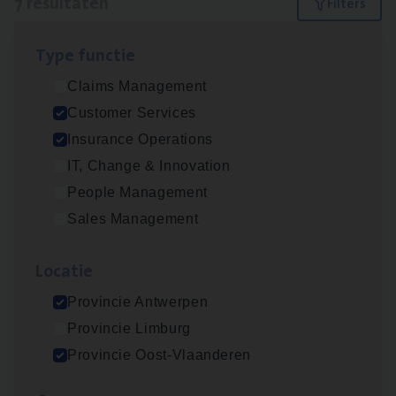
7 resultaten
Filters
Type func­tie
Dos­sier­be­heer­der Gewaar­borgd Inkomen
Claims Management
Insurance Operations
Customer Services
Antwerpen
Insurance Operations
IT, Change & Innovation
People Management
Dos­sier­be­heer­der Onder­ne­min­gen Van­b­
Sales Management
re­da Huys­mans — Mechelen
Insurance Operations
Loca­tie
Mechelen
Provincie Antwerpen
Provincie Limburg
Provincie Oost-Vlaanderen
Dos­sier­be­heer­der Pro­per­ty verzekeringen