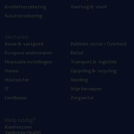
Kre­diet­ver­ze­ke­ring
Voer­tuig
&
vloot
Kunst­ver­ze­ke­ring
Sec­to­ren
Bouw
&
vastgoed
Publie­ke sec­tor / Overheid
Euro­pe­se ambtenaren
Retail
Finan­ci­ë­le instellingen
Trans­port
&
logistiek
Haven
Upcy­cling
&
recycling
Hout­sec­tor
Voe­ding
IT
Vrije beroe­pen
Land­bouw
Zorg­sec­tor
Hulp nodig?
Klan­ten­zo­ne
Van­b­re­da Health