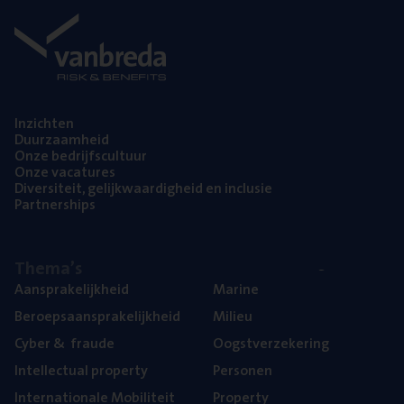
Inzich­ten
Duur­zaam­heid
Onze bedrijfs­cul­tuur
Onze vaca­tu­res
Diver­si­teit, gelijk­waar­dig­heid en inclusie
Part­ner­ships
The­ma’s
Aan­spra­ke­lijk­heid
Mari­ne
Beroeps­aan­spra­ke­lijk­heid
Mili­eu
Cyber
&
fraude
Oogst­ver­ze­ke­ring
Intel­lec­tu­al property
Per­so­nen
Inter­na­ti­o­na­le Mobiliteit
Pro­per­ty