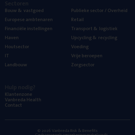
Sec­to­ren
Bouw
&
vastgoed
Publie­ke sec­tor / Overheid
Euro­pe­se ambtenaren
Retail
Finan­ci­ë­le instellingen
Trans­port
&
logistiek
Haven
Upcy­cling
&
recycling
Hout­sec­tor
Voe­ding
IT
Vrije beroe­pen
Land­bouw
Zorg­sec­tor
Hulp nodig?
Klan­ten­zo­ne
Van­b­re­da Health
Con­tact
© 2026 Vanbreda Risk & Benefits
Gedragsregels verzekeringsmakelaardij