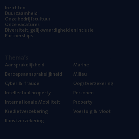
Inzich­ten
Duur­zaam­heid
Onze bedrijfs­cul­tuur
Onze vaca­tu­res
Diver­si­teit, gelijk­waar­dig­heid en inclusie
Part­ner­ships
The­ma’s
Aan­spra­ke­lijk­heid
Mari­ne
Beroeps­aan­spra­ke­lijk­heid
Mili­eu
Cyber
&
fraude
Oogst­ver­ze­ke­ring
Intel­lec­tu­al property
Per­so­nen
Inter­na­ti­o­na­le Mobiliteit
Pro­per­ty
Kre­diet­ver­ze­ke­ring
Voer­tuig
&
vloot
Kunst­ver­ze­ke­ring