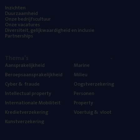
Inzich­ten
Duur­zaam­heid
Onze bedrijfs­cul­tuur
Onze vaca­tu­res
Diver­si­teit, gelijk­waar­dig­heid en inclusie
Part­ner­ships
The­ma’s
Aan­spra­ke­lijk­heid
Mari­ne
Beroeps­aan­spra­ke­lijk­heid
Mili­eu
Cyber
&
fraude
Oogst­ver­ze­ke­ring
Intel­lec­tu­al property
Per­so­nen
Inter­na­ti­o­na­le Mobiliteit
Pro­per­ty
Kre­diet­ver­ze­ke­ring
Voer­tuig
&
vloot
Kunst­ver­ze­ke­ring