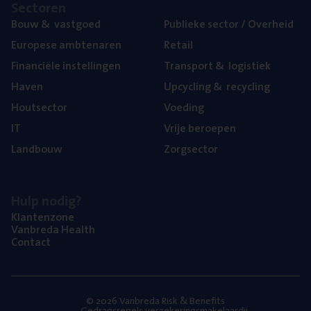
Sec­to­ren
Bouw
&
vastgoed
Publie­ke sec­tor / Overheid
Euro­pe­se ambtenaren
Retail
Finan­ci­ë­le instellingen
Trans­port
&
logistiek
Haven
Upcy­cling
&
recycling
Hout­sec­tor
Voe­ding
IT
Vrije beroe­pen
Land­bouw
Zorg­sec­tor
Hulp nodig?
Klan­ten­zo­ne
Van­b­re­da Health
Con­tact
© 2026 Vanbreda Risk & Benefits
Gedragsregels verzekeringsmakelaardij