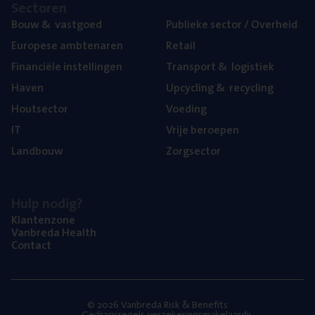
Sec­to­ren
Bouw
&
vastgoed
Publie­ke sec­tor / Overheid
Euro­pe­se ambtenaren
Retail
Finan­ci­ë­le instellingen
Trans­port
&
logistiek
Haven
Upcy­cling
&
recycling
Hout­sec­tor
Voe­ding
IT
Vrije beroe­pen
Land­bouw
Zorg­sec­tor
Hulp nodig?
Klan­ten­zo­ne
Van­b­re­da Health
Con­tact
© 2026 Vanbreda Risk & Benefits
Gedragsregels verzekeringsmakelaardij