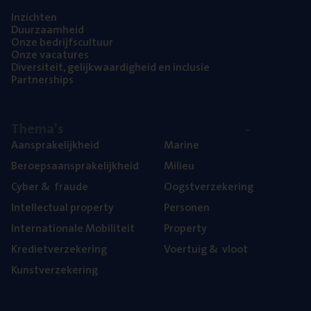
Inzich­ten
Duur­zaam­heid
Onze bedrijfs­cul­tuur
Onze vaca­tu­res
Diver­si­teit, gelijk­waar­dig­heid en inclusie
Part­ner­ships
The­ma’s
Aan­spra­ke­lijk­heid
Mari­ne
Beroeps­aan­spra­ke­lijk­heid
Mili­eu
Cyber
&
fraude
Oogst­ver­ze­ke­ring
Intel­lec­tu­al property
Per­so­nen
Inter­na­ti­o­na­le Mobiliteit
Pro­per­ty
Kre­diet­ver­ze­ke­ring
Voer­tuig
&
vloot
Kunst­ver­ze­ke­ring