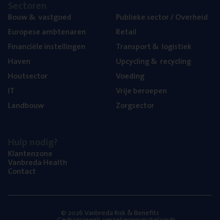
Sec­to­ren
Bouw
&
vastgoed
Publie­ke sec­tor / Overheid
Euro­pe­se ambtenaren
Retail
Finan­ci­ë­le instellingen
Trans­port
&
logistiek
Haven
Upcy­cling
&
recycling
Hout­sec­tor
Voe­ding
IT
Vrije beroe­pen
Land­bouw
Zorg­sec­tor
Hulp nodig?
Klan­ten­zo­ne
Van­b­re­da Health
Con­tact
© 2026 Vanbreda Risk & Benefits
Gedragsregels verzekeringsmakelaardij