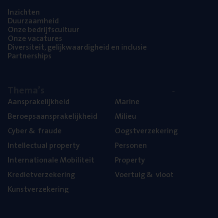
Inzich­ten
Duur­zaam­heid
Onze bedrijfs­cul­tuur
Onze vaca­tu­res
Diver­si­teit, gelijk­waar­dig­heid en inclusie
Part­ner­ships
The­ma’s
Aan­spra­ke­lijk­heid
Mari­ne
Beroeps­aan­spra­ke­lijk­heid
Mili­eu
Cyber
&
fraude
Oogst­ver­ze­ke­ring
Intel­lec­tu­al property
Per­so­nen
Inter­na­ti­o­na­le Mobiliteit
Pro­per­ty
Kre­diet­ver­ze­ke­ring
Voer­tuig
&
vloot
Kunst­ver­ze­ke­ring