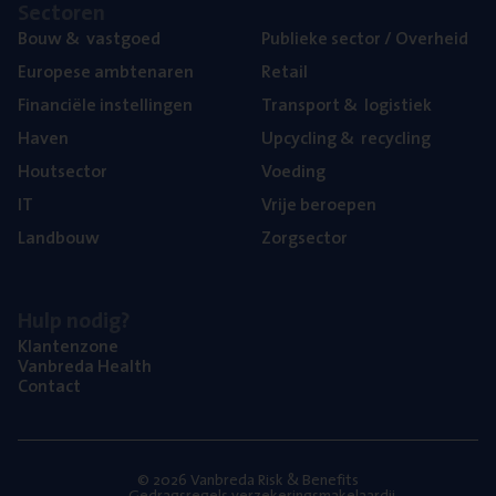
Sec­to­ren
Bouw
&
vastgoed
Publie­ke sec­tor / Overheid
Euro­pe­se ambtenaren
Retail
Finan­ci­ë­le instellingen
Trans­port
&
logistiek
Haven
Upcy­cling
&
recycling
Hout­sec­tor
Voe­ding
IT
Vrije beroe­pen
Land­bouw
Zorg­sec­tor
Hulp nodig?
Klan­ten­zo­ne
Van­b­re­da Health
Con­tact
© 2026 Vanbreda Risk & Benefits
Gedragsregels verzekeringsmakelaardij