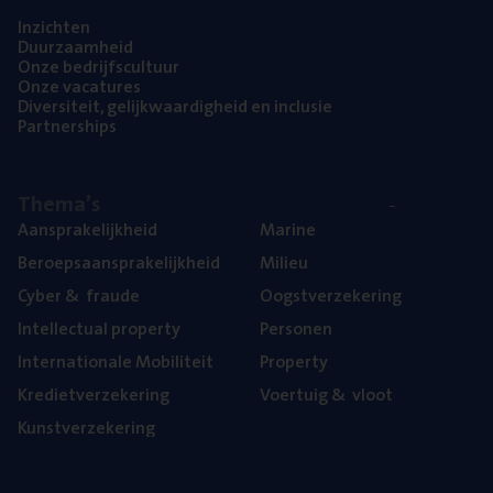
Inzich­ten
Duur­zaam­heid
Onze bedrijfs­cul­tuur
Onze vaca­tu­res
Diver­si­teit, gelijk­waar­dig­heid en inclusie
Part­ner­ships
The­ma’s
Aan­spra­ke­lijk­heid
Mari­ne
Beroeps­aan­spra­ke­lijk­heid
Mili­eu
Cyber
&
fraude
Oogst­ver­ze­ke­ring
Intel­lec­tu­al property
Per­so­nen
Inter­na­ti­o­na­le Mobiliteit
Pro­per­ty
Kre­diet­ver­ze­ke­ring
Voer­tuig
&
vloot
Kunst­ver­ze­ke­ring