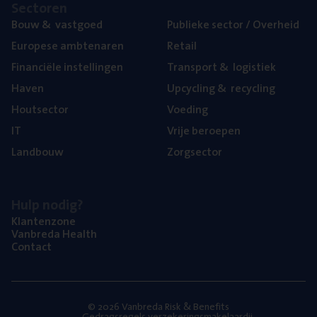
Sec­to­ren
Bouw
&
vastgoed
Publie­ke sec­tor / Overheid
Euro­pe­se ambtenaren
Retail
Finan­ci­ë­le instellingen
Trans­port
&
logistiek
Haven
Upcy­cling
&
recycling
Hout­sec­tor
Voe­ding
IT
Vrije beroe­pen
Land­bouw
Zorg­sec­tor
Hulp nodig?
Klan­ten­zo­ne
Van­b­re­da Health
Con­tact
© 2026 Vanbreda Risk & Benefits
Gedragsregels verzekeringsmakelaardij