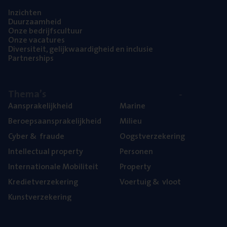
Inzich­ten
Duur­zaam­heid
Onze bedrijfs­cul­tuur
Onze vaca­tu­res
Diver­si­teit, gelijk­waar­dig­heid en inclusie
Part­ner­ships
The­ma’s
Aan­spra­ke­lijk­heid
Mari­ne
Beroeps­aan­spra­ke­lijk­heid
Mili­eu
Cyber
&
fraude
Oogst­ver­ze­ke­ring
Intel­lec­tu­al property
Per­so­nen
Inter­na­ti­o­na­le Mobiliteit
Pro­per­ty
Kre­diet­ver­ze­ke­ring
Voer­tuig
&
vloot
Kunst­ver­ze­ke­ring