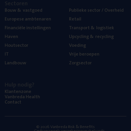
Sec­to­ren
Bouw
&
vastgoed
Publie­ke sec­tor / Overheid
Euro­pe­se ambtenaren
Retail
Finan­ci­ë­le instellingen
Trans­port
&
logistiek
Haven
Upcy­cling
&
recycling
Hout­sec­tor
Voe­ding
IT
Vrije beroe­pen
Land­bouw
Zorg­sec­tor
Hulp nodig?
Klan­ten­zo­ne
Van­b­re­da Health
Con­tact
© 2026 Vanbreda Risk & Benefits
Gedragsregels verzekeringsmakelaardij