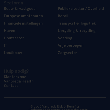
Sec­to­ren
Bouw
&
vastgoed
Publie­ke sec­tor / Overheid
Euro­pe­se ambtenaren
Retail
Finan­ci­ë­le instellingen
Trans­port
&
logistiek
Haven
Upcy­cling
&
recycling
Hout­sec­tor
Voe­ding
IT
Vrije beroe­pen
Land­bouw
Zorg­sec­tor
Hulp nodig?
Klan­ten­zo­ne
Van­b­re­da Health
Con­tact
© 2026 Vanbreda Risk & Benefits
Gedragsregels verzekeringsmakelaardij