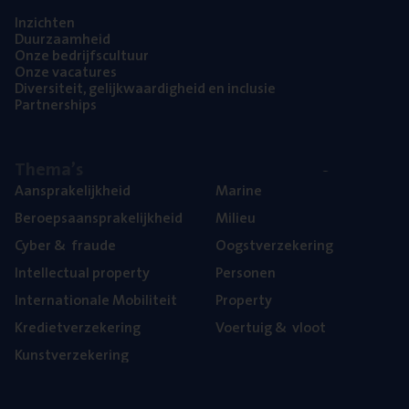
Inzich­ten
Duur­zaam­heid
Onze bedrijfs­cul­tuur
Onze vaca­tu­res
Diver­si­teit, gelijk­waar­dig­heid en inclusie
Part­ner­ships
The­ma’s
Aan­spra­ke­lijk­heid
Mari­ne
Beroeps­aan­spra­ke­lijk­heid
Mili­eu
Cyber
&
fraude
Oogst­ver­ze­ke­ring
Intel­lec­tu­al property
Per­so­nen
Inter­na­ti­o­na­le Mobiliteit
Pro­per­ty
Kre­diet­ver­ze­ke­ring
Voer­tuig
&
vloot
Kunst­ver­ze­ke­ring