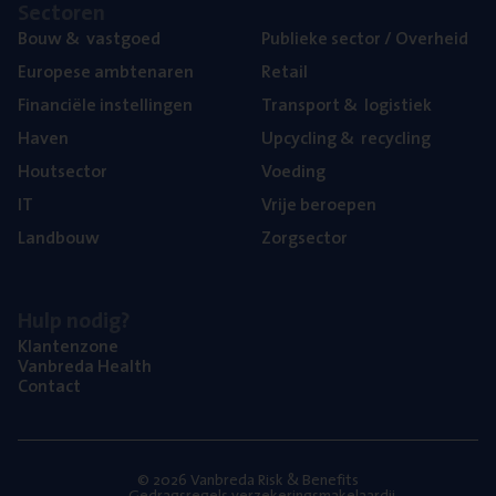
Sec­to­ren
Bouw
&
vastgoed
Publie­ke sec­tor / Overheid
Euro­pe­se ambtenaren
Retail
Finan­ci­ë­le instellingen
Trans­port
&
logistiek
Haven
Upcy­cling
&
recycling
Hout­sec­tor
Voe­ding
IT
Vrije beroe­pen
Land­bouw
Zorg­sec­tor
Hulp nodig?
Klan­ten­zo­ne
Van­b­re­da Health
Con­tact
© 2026 Vanbreda Risk & Benefits
Gedragsregels verzekeringsmakelaardij