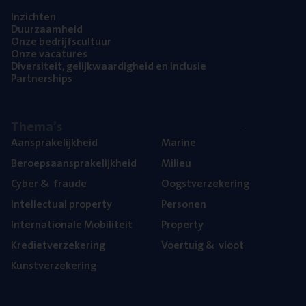
Inzich­ten
Duur­zaam­heid
Onze bedrijfs­cul­tuur
Onze vaca­tu­res
Diver­si­teit, gelijk­waar­dig­heid en inclusie
Part­ner­ships
The­ma’s
Aan­spra­ke­lijk­heid
Mari­ne
Beroeps­aan­spra­ke­lijk­heid
Mili­eu
Cyber
&
fraude
Oogst­ver­ze­ke­ring
Intel­lec­tu­al property
Per­so­nen
Inter­na­ti­o­na­le Mobiliteit
Pro­per­ty
Kre­diet­ver­ze­ke­ring
Voer­tuig
&
vloot
Kunst­ver­ze­ke­ring