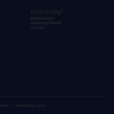
Hulp nodig?
Klan­ten­zo­ne
Van­b­re­da Health
Con­tact
nbreda
Vulnerability report