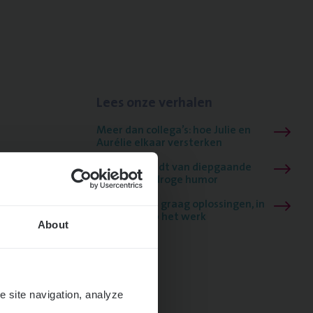
Lees onze verhalen
Meer dan collega’s: hoe Julie en
Aurélie elkaar versterken
Mathias houdt van diepgaande
dossiers én droge humor
Thalia zoekt graag oplossingen, in
games én op het werk
About
e site navigation, analyze