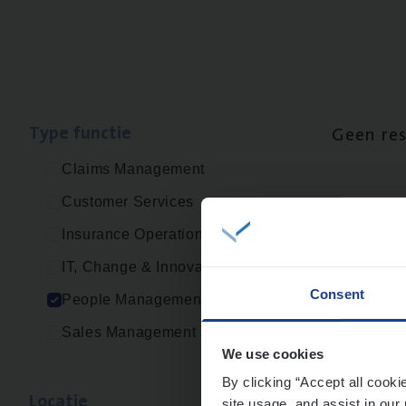
Type func­tie
Geen re
Claims Management
Customer Services
Insurance Operations
IT, Change & Innovation
Consent
People Management
Sales Management
We use cookies
By clicking “Accept all cooki
Loca­tie
site usage, and assist in our 