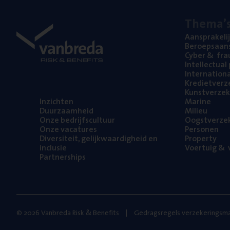
The­ma’
Aan­spra­ke­li
Beroeps­aan­s
Cyber
&
fra
Intel­lec­tu­a
Inter­na­ti­o­
Kre­diet­ver­z
Kunst­ver­ze­k
Inzich­ten
Mari­ne
Duur­zaam­heid
Mili­eu
Onze bedrijfs­cul­tuur
Oogst­ver­ze­
Onze vaca­tu­res
Per­so­nen
Diver­si­teit, gelijk­waar­dig­heid en
Pro­per­ty
inclusie
Voer­tuig
&
v
Part­ner­ships
© 2026 Vanbreda Risk & Benefits
Gedragsregels verzekeringsma