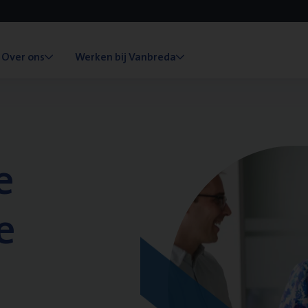
Over ons
Werken bij Vanbreda
e
e