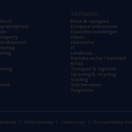
s
Sec­to­ren
jk­heid
Bouw
&
vastgoed
pra­ke­lijk­heid
Euro­pe­se ambtenaren
ude
Finan­ci­ë­le instellingen
l property
Haven
na­le Mobiliteit
Hout­sec­tor
e­ke­ring
IT
e­ring
Land­bouw
Publie­ke sec­tor / Overheid
Retail
ke­ring
Trans­port
&
logistiek
Upcy­cling
&
recycling
Voe­ding
loot
Vrije beroe­pen
Zorg­sec­tor
kelaardij
FSMA Erkenning
Cookie policy
Privacyverklaring Va