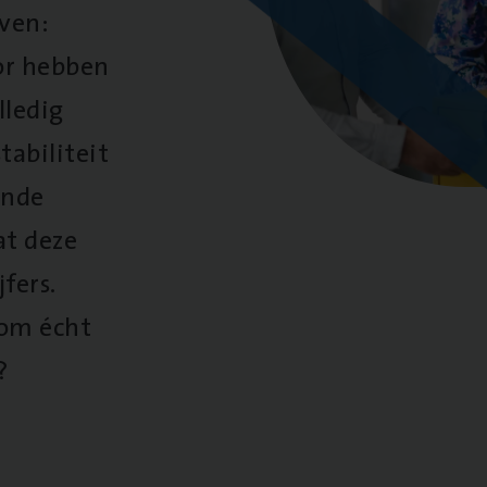
oven:
oor hebben
lledig
tabiliteit
ende
at deze
fers.
 om écht
?