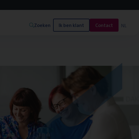
Zoeken
Ik ben klant
Contact
NL