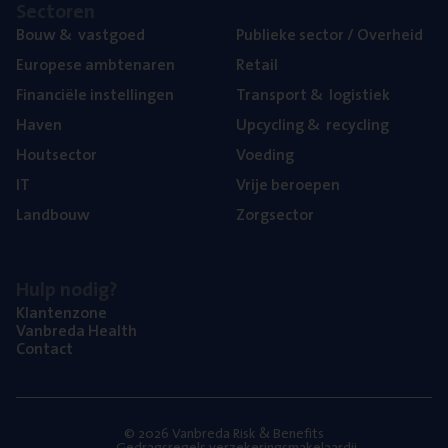
Sec­to­ren
Bouw
&
vastgoed
Publie­ke sec­tor / Overheid
Euro­pe­se ambtenaren
Retail
Finan­ci­ë­le instellingen
Trans­port
&
logistiek
Haven
Upcy­cling
&
recycling
Hout­sec­tor
Voe­ding
IT
Vrije beroe­pen
Land­bouw
Zorg­sec­tor
Hulp nodig?
Klan­ten­zo­ne
Van­b­re­da Health
Con­tact
© 2026 Vanbreda Risk & Benefits
Gedragsregels verzekeringsmakelaardij