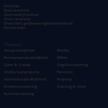
Inzich­ten
Duur­zaam­heid
Onze bedrijfs­cul­tuur
Onze vaca­tu­res
Diver­si­teit, gelijk­waar­dig­heid en inclusie
Part­ner­ships
The­ma’s
Aan­spra­ke­lijk­heid
Mari­ne
Beroeps­aan­spra­ke­lijk­heid
Mili­eu
Cyber
&
fraude
Oogst­ver­ze­ke­ring
Intel­lec­tu­al property
Per­so­nen
Inter­na­ti­o­na­le Mobiliteit
Pro­per­ty
Kre­diet­ver­ze­ke­ring
Voer­tuig
&
vloot
Kunst­ver­ze­ke­ring