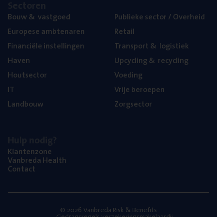
Sec­to­ren
Bouw
&
vastgoed
Publie­ke sec­tor / Overheid
Euro­pe­se ambtenaren
Retail
Finan­ci­ë­le instellingen
Trans­port
&
logistiek
Haven
Upcy­cling
&
recycling
Hout­sec­tor
Voe­ding
IT
Vrije beroe­pen
Land­bouw
Zorg­sec­tor
Hulp nodig?
Klan­ten­zo­ne
Van­b­re­da Health
Con­tact
© 2026 Vanbreda Risk & Benefits
Gedragsregels verzekeringsmakelaardij