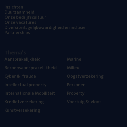
Inzich­ten
Duur­zaam­heid
Onze bedrijfs­cul­tuur
Onze vaca­tu­res
Diver­si­teit, gelijk­waar­dig­heid en inclusie
Part­ner­ships
The­ma’s
Aan­spra­ke­lijk­heid
Mari­ne
Beroeps­aan­spra­ke­lijk­heid
Mili­eu
Cyber
&
fraude
Oogst­ver­ze­ke­ring
Intel­lec­tu­al property
Per­so­nen
Inter­na­ti­o­na­le Mobiliteit
Pro­per­ty
Kre­diet­ver­ze­ke­ring
Voer­tuig
&
vloot
Kunst­ver­ze­ke­ring