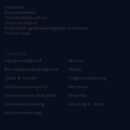
Inzich­ten
Duur­zaam­heid
Onze bedrijfs­cul­tuur
Onze vaca­tu­res
Diver­si­teit, gelijk­waar­dig­heid en inclusie
Part­ner­ships
The­ma’s
Aan­spra­ke­lijk­heid
Mari­ne
Beroeps­aan­spra­ke­lijk­heid
Mili­eu
Cyber
&
fraude
Oogst­ver­ze­ke­ring
Intel­lec­tu­al property
Per­so­nen
Inter­na­ti­o­na­le Mobiliteit
Pro­per­ty
Kre­diet­ver­ze­ke­ring
Voer­tuig
&
vloot
Kunst­ver­ze­ke­ring