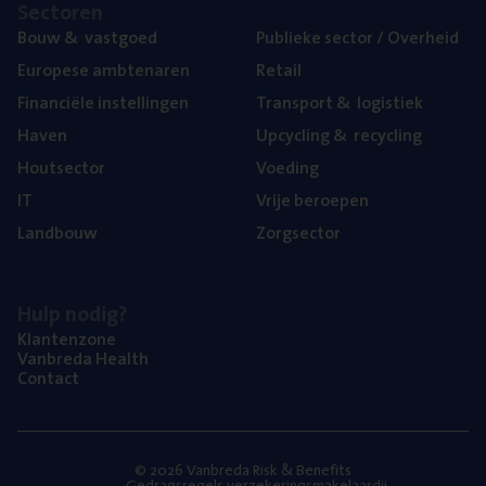
Sec­to­ren
Bouw
&
vastgoed
Publie­ke sec­tor / Overheid
Euro­pe­se ambtenaren
Retail
Finan­ci­ë­le instellingen
Trans­port
&
logistiek
Haven
Upcy­cling
&
recycling
Hout­sec­tor
Voe­ding
IT
Vrije beroe­pen
Land­bouw
Zorg­sec­tor
Hulp nodig?
Klan­ten­zo­ne
Van­b­re­da Health
Con­tact
© 2026 Vanbreda Risk & Benefits
Gedragsregels verzekeringsmakelaardij