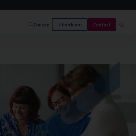
Zoeken
Ik ben klant
Contact
NL