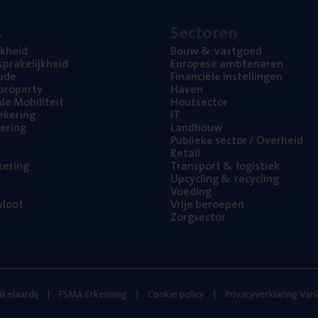
s
Sec­to­ren
jk­heid
Bouw
&
vastgoed
pra­ke­lijk­heid
Euro­pe­se ambtenaren
ude
Finan­ci­ë­le instellingen
l property
Haven
na­le Mobiliteit
Hout­sec­tor
e­ke­ring
IT
e­ring
Land­bouw
Publie­ke sec­tor / Overheid
Retail
ke­ring
Trans­port
&
logistiek
Upcy­cling
&
recycling
Voe­ding
loot
Vrije beroe­pen
Zorg­sec­tor
kelaardij
FSMA Erkenning
Cookie policy
Privacyverklaring Va