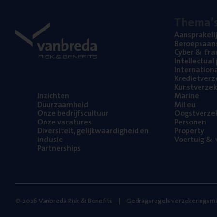
The­ma’
Aan­spra­ke­li
Beroeps­aan­s
Cyber
&
fra
Intel­lec­tu­a
Inter­na­ti­o­
Kre­diet­ver­z
Kunst­ver­ze­k
Inzich­ten
Mari­ne
Duur­zaam­heid
Mili­eu
Onze bedrijfs­cul­tuur
Oogst­ver­ze­
Onze vaca­tu­res
Per­so­nen
Diver­si­teit, gelijk­waar­dig­heid en
Pro­per­ty
inclusie
Voer­tuig
&
v
Part­ner­ships
© 2026 Vanbreda Risk & Benefits
Gedragsregels verzekeringsma