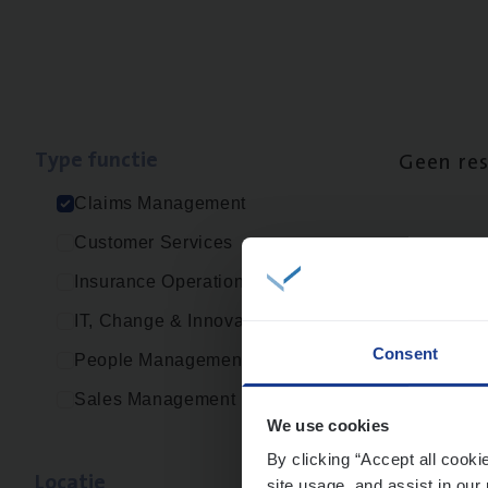
Type func­tie
Geen re
Claims Management
Customer Services
Insurance Operations
IT, Change & Innovation
Consent
People Management
Sales Management
We use cookies
By clicking “Accept all cooki
Loca­tie
site usage, and assist in our 