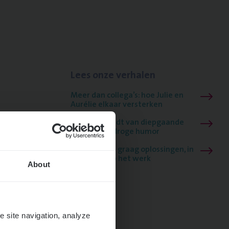
Lees onze verhalen
Meer dan collega’s: hoe Julie en
Aurélie elkaar versterken
Mathias houdt van diepgaande
dossiers én droge humor
Thalia zoekt graag oplossingen, in
games én op het werk
About
e site navigation, analyze