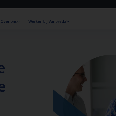
Over ons
Werken bij Vanbreda
e
e