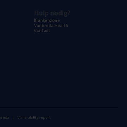
Hulp nodig?
Klan­ten­zo­ne
Van­b­re­da Health
Con­tact
nbreda
Vulnerability report