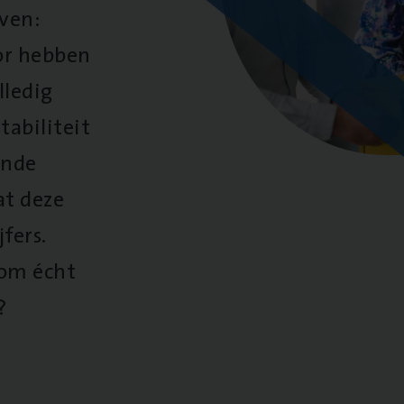
oven:
oor hebben
lledig
tabiliteit
ende
at deze
fers.
 om écht
?