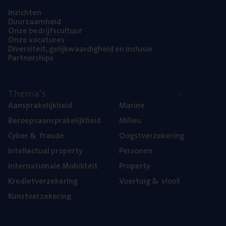
Inzich­ten
Duur­zaam­heid
Onze bedrijfs­cul­tuur
Onze vaca­tu­res
Diver­si­teit, gelijk­waar­dig­heid en inclusie
Part­ner­ships
The­ma’s
Aan­spra­ke­lijk­heid
Mari­ne
Beroeps­aan­spra­ke­lijk­heid
Mili­eu
Cyber
&
fraude
Oogst­ver­ze­ke­ring
Intel­lec­tu­al property
Per­so­nen
Inter­na­ti­o­na­le Mobiliteit
Pro­per­ty
Kre­diet­ver­ze­ke­ring
Voer­tuig
&
vloot
Kunst­ver­ze­ke­ring