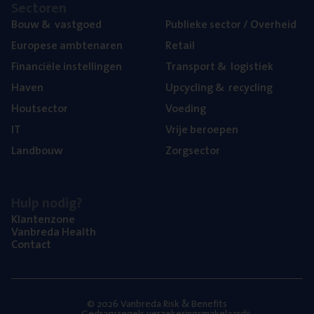
Sec­to­ren
Bouw
&
vastgoed
Publie­ke sec­tor / Overheid
Euro­pe­se ambtenaren
Retail
Finan­ci­ë­le instellingen
Trans­port
&
logistiek
Haven
Upcy­cling
&
recycling
Hout­sec­tor
Voe­ding
IT
Vrije beroe­pen
Land­bouw
Zorg­sec­tor
Hulp nodig?
Klan­ten­zo­ne
Van­b­re­da Health
Con­tact
© 2026 Vanbreda Risk & Benefits
Gedragsregels verzekeringsmakelaardij