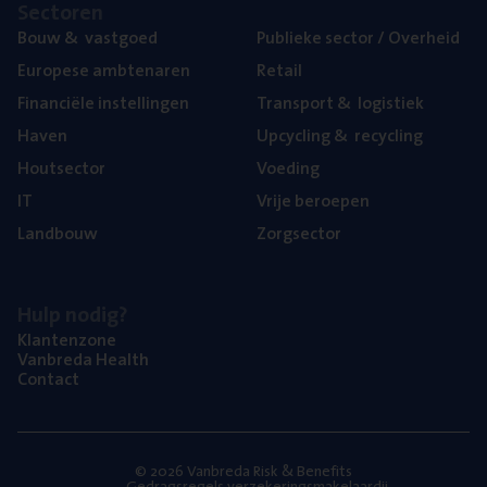
Sec­to­ren
Bouw
&
vastgoed
Publie­ke sec­tor / Overheid
Euro­pe­se ambtenaren
Retail
Finan­ci­ë­le instellingen
Trans­port
&
logistiek
Haven
Upcy­cling
&
recycling
Hout­sec­tor
Voe­ding
IT
Vrije beroe­pen
Land­bouw
Zorg­sec­tor
Hulp nodig?
Klan­ten­zo­ne
Van­b­re­da Health
Con­tact
© 2026 Vanbreda Risk & Benefits
Gedragsregels verzekeringsmakelaardij