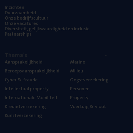
Inzich­ten
Duur­zaam­heid
Onze bedrijfs­cul­tuur
Onze vaca­tu­res
Diver­si­teit, gelijk­waar­dig­heid en inclusie
Part­ner­ships
The­ma’s
Aan­spra­ke­lijk­heid
Mari­ne
Beroeps­aan­spra­ke­lijk­heid
Mili­eu
Cyber
&
fraude
Oogst­ver­ze­ke­ring
Intel­lec­tu­al property
Per­so­nen
Inter­na­ti­o­na­le Mobiliteit
Pro­per­ty
Kre­diet­ver­ze­ke­ring
Voer­tuig
&
vloot
Kunst­ver­ze­ke­ring