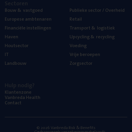
Sec­to­ren
Bouw
&
vastgoed
Publie­ke sec­tor / Overheid
Euro­pe­se ambtenaren
Retail
Finan­ci­ë­le instellingen
Trans­port
&
logistiek
Haven
Upcy­cling
&
recycling
Hout­sec­tor
Voe­ding
IT
Vrije beroe­pen
Land­bouw
Zorg­sec­tor
Hulp nodig?
Klan­ten­zo­ne
Van­b­re­da Health
Con­tact
© 2026 Vanbreda Risk & Benefits
Gedragsregels verzekeringsmakelaardij