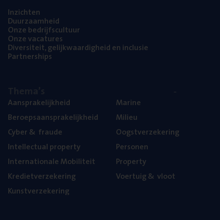
Inzich­ten
Duur­zaam­heid
Onze bedrijfs­cul­tuur
Onze vaca­tu­res
Diver­si­teit, gelijk­waar­dig­heid en inclusie
Part­ner­ships
The­ma’s
Aan­spra­ke­lijk­heid
Mari­ne
Beroeps­aan­spra­ke­lijk­heid
Mili­eu
Cyber
&
fraude
Oogst­ver­ze­ke­ring
Intel­lec­tu­al property
Per­so­nen
Inter­na­ti­o­na­le Mobiliteit
Pro­per­ty
Kre­diet­ver­ze­ke­ring
Voer­tuig
&
vloot
Kunst­ver­ze­ke­ring