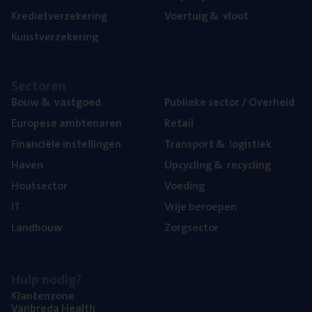
Kre­diet­ver­ze­ke­ring
Voer­tuig
&
vloot
Kunst­ver­ze­ke­ring
Sec­to­ren
Bouw
&
vastgoed
Publie­ke sec­tor / Overheid
Euro­pe­se ambtenaren
Retail
Finan­ci­ë­le instellingen
Trans­port
&
logistiek
Haven
Upcy­cling
&
recycling
Hout­sec­tor
Voe­ding
IT
Vrije beroe­pen
Land­bouw
Zorg­sec­tor
Hulp nodig?
Klan­ten­zo­ne
Van­b­re­da Health