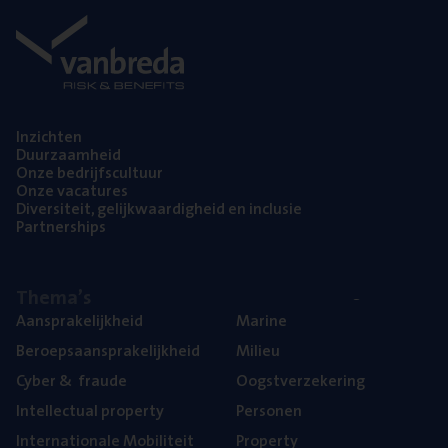
Inzich­ten
Duur­zaam­heid
Onze bedrijfs­cul­tuur
Onze vaca­tu­res
Diver­si­teit, gelijk­waar­dig­heid en inclusie
Part­ner­ships
The­ma’s
Aan­spra­ke­lijk­heid
Mari­ne
Beroeps­aan­spra­ke­lijk­heid
Mili­eu
Cyber
&
fraude
Oogst­ver­ze­ke­ring
Intel­lec­tu­al property
Per­so­nen
Inter­na­ti­o­na­le Mobiliteit
Pro­per­ty