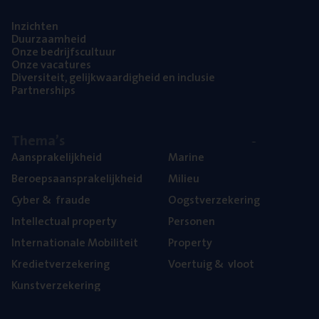
Inzich­ten
Duur­zaam­heid
Onze bedrijfs­cul­tuur
Onze vaca­tu­res
Diver­si­teit, gelijk­waar­dig­heid en inclusie
Part­ner­ships
The­ma’s
Aan­spra­ke­lijk­heid
Mari­ne
Beroeps­aan­spra­ke­lijk­heid
Mili­eu
Cyber
&
fraude
Oogst­ver­ze­ke­ring
Intel­lec­tu­al property
Per­so­nen
Inter­na­ti­o­na­le Mobiliteit
Pro­per­ty
Kre­diet­ver­ze­ke­ring
Voer­tuig
&
vloot
Kunst­ver­ze­ke­ring