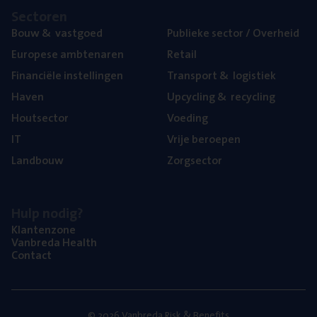
Sec­to­ren
Bouw
&
vastgoed
Publie­ke sec­tor / Overheid
Euro­pe­se ambtenaren
Retail
Finan­ci­ë­le instellingen
Trans­port
&
logistiek
Haven
Upcy­cling
&
recycling
Hout­sec­tor
Voe­ding
IT
Vrije beroe­pen
Land­bouw
Zorg­sec­tor
Hulp nodig?
Klan­ten­zo­ne
Van­b­re­da Health
Con­tact
© 2026 Vanbreda Risk & Benefits