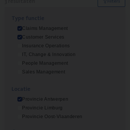
3 resultaten
Filters
Type func­tie
Claims­hand­ler Fleet
&
Bike
Claims Management
Claims Management
Customer Services
Antwerpen
Insurance Operations
IT, Change & Innovation
People Management
Cus­to­mer Care Expert
Sales Management
Hospitalisatieverzekeringen
Customer Services
Loca­tie
Antwerpen
Provincie Antwerpen
Provincie Limburg
Provincie Oost-Vlaanderen
Scha­de Expert Fleet