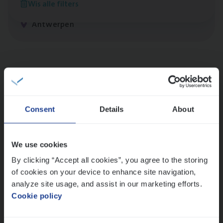
Wis alle filters
Claims Management
Antwerpen
Lees onze verhalen
Meer dan collega’s: hoe Julie en Aurélie elkaar
versterken
Consent
Details
About
Mathias houdt van diepgaande dossiers én droge
humor
Thalia zoekt graag oplossingen, in games én op het
We use cookies
werk
By clicking “Accept all cookies”, you agree to the storing
of cookies on your device to enhance site navigation,
analyze site usage, and assist in our marketing efforts.
Ons sollicitatieproces
Cookie policy