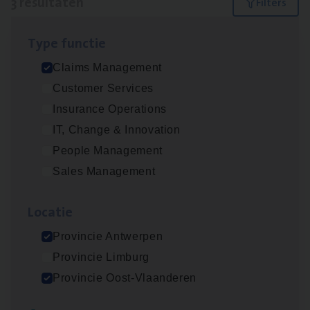
3 resultaten
Filters
Type func­tie
Claims­hand­ler Fleet
&
Bike
Claims Management
Claims Management
Customer Services
Antwerpen
Insurance Operations
IT, Change & Innovation
People Management
Scha­de Expert Fleet
Sales Management
Claims Management
Loca­tie
Antwerpen
Provincie Antwerpen
Provincie Limburg
Scha­de­be­heer­der verzekeringen
Provincie Oost-Vlaanderen
Claims Management