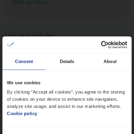
Wis alle filters
Sint-Niklaas/Temse
Lees onze verhalen
Meer dan collega’s: hoe Julie en Aurélie elkaar
versterken
Consent
Details
About
Mathias houdt van diepgaande dossiers én droge
humor
Thalia zoekt graag oplossingen, in games én op het
We use cookies
werk
By clicking “Accept all cookies”, you agree to the storing
of cookies on your device to enhance site navigation,
analyze site usage, and assist in our marketing efforts.
Ons sollicitatieproces
Cookie policy