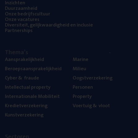
Inzich­ten
Duur­zaam­heid
Onze bedrijfs­cul­tuur
Onze vaca­tu­res
Diver­si­teit, gelijk­waar­dig­heid en inclusie
Part­ner­ships
The­ma’s
Aan­spra­ke­lijk­heid
Mari­ne
Beroeps­aan­spra­ke­lijk­heid
Mili­eu
Cyber
&
fraude
Oogst­ver­ze­ke­ring
Intel­lec­tu­al property
Per­so­nen
Inter­na­ti­o­na­le Mobiliteit
Pro­per­ty
Kre­diet­ver­ze­ke­ring
Voer­tuig
&
vloot
Kunst­ver­ze­ke­ring
Sec­to­ren