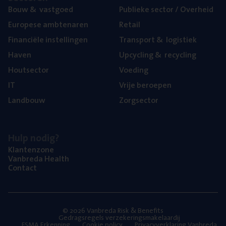
Bouw
&
vastgoed
Publie­ke sec­tor / Overheid
Euro­pe­se ambtenaren
Retail
Finan­ci­ë­le instellingen
Trans­port
&
logistiek
Haven
Upcy­cling
&
recycling
Hout­sec­tor
Voe­ding
IT
Vrije beroe­pen
Land­bouw
Zorg­sec­tor
Hulp nodig?
Klan­ten­zo­ne
Van­b­re­da Health
Con­tact
© 2026 Vanbreda Risk & Benefits
Gedragsregels verzekeringsmakelaardij
FSMA Erkenning
Cookie policy
Privacyverklaring Vanbreda