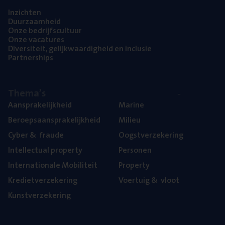
Inzich­ten
Duur­zaam­heid
Onze bedrijfs­cul­tuur
Onze vaca­tu­res
Diver­si­teit, gelijk­waar­dig­heid en inclusie
Part­ner­ships
The­ma’s
Aan­spra­ke­lijk­heid
Mari­ne
Beroeps­aan­spra­ke­lijk­heid
Mili­eu
Cyber
&
fraude
Oogst­ver­ze­ke­ring
Intel­lec­tu­al property
Per­so­nen
Inter­na­ti­o­na­le Mobiliteit
Pro­per­ty
Kre­diet­ver­ze­ke­ring
Voer­tuig
&
vloot
Kunst­ver­ze­ke­ring