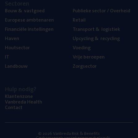
Sec­to­ren
Bouw
&
vastgoed
Publie­ke sec­tor / Overheid
Euro­pe­se ambtenaren
Retail
Finan­ci­ë­le instellingen
Trans­port
&
logistiek
Haven
Upcy­cling
&
recycling
Hout­sec­tor
Voe­ding
IT
Vrije beroe­pen
Land­bouw
Zorg­sec­tor
Hulp nodig?
Klan­ten­zo­ne
Van­b­re­da Health
Con­tact
© 2026 Vanbreda Risk & Benefits
Gedragsregels verzekeringsmakelaardij