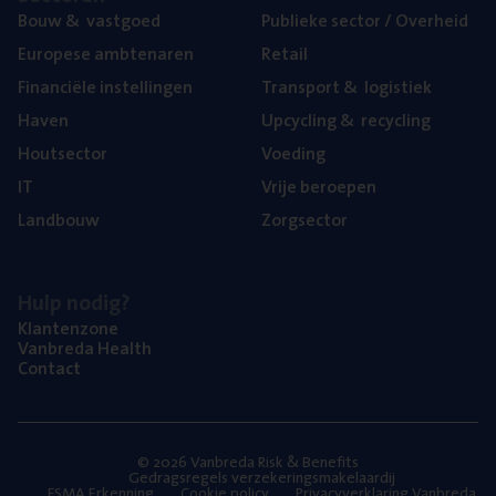
Bouw
&
vastgoed
Publie­ke sec­tor / Overheid
Euro­pe­se ambtenaren
Retail
Finan­ci­ë­le instellingen
Trans­port
&
logistiek
Haven
Upcy­cling
&
recycling
Hout­sec­tor
Voe­ding
IT
Vrije beroe­pen
Land­bouw
Zorg­sec­tor
Hulp nodig?
Klan­ten­zo­ne
Van­b­re­da Health
Con­tact
© 2026 Vanbreda Risk & Benefits
Gedragsregels verzekeringsmakelaardij
FSMA Erkenning
Cookie policy
Privacyverklaring Vanbreda