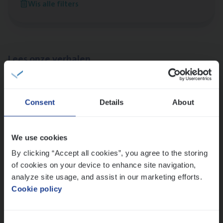
Wis alle filters
Antwerpen
Lees onze verhalen
Meer dan collega’s: hoe Julie en Aurélie elkaar
versterken
Consent
Details
About
Mathias houdt van diepgaande dossiers én droge
humor
Thalia zoekt graag oplossingen, in games én op het
We use cookies
werk
By clicking “Accept all cookies”, you agree to the storing
of cookies on your device to enhance site navigation,
analyze site usage, and assist in our marketing efforts.
Ons sollicitatieproces
Cookie policy