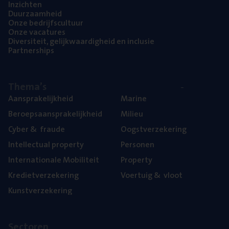
Inzich­ten
Duur­zaam­heid
Onze bedrijfs­cul­tuur
Onze vaca­tu­res
Diver­si­teit, gelijk­waar­dig­heid en inclusie
Part­ner­ships
The­ma’s
Aan­spra­ke­lijk­heid
Mari­ne
Beroeps­aan­spra­ke­lijk­heid
Mili­eu
Cyber
&
fraude
Oogst­ver­ze­ke­ring
Intel­lec­tu­al property
Per­so­nen
Inter­na­ti­o­na­le Mobiliteit
Pro­per­ty
Kre­diet­ver­ze­ke­ring
Voer­tuig
&
vloot
Kunst­ver­ze­ke­ring
Sec­to­ren