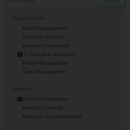
3 resultaten
Filters
Type func­tie
Test Ana­lyst
Claims Management
IT, Change & Innovation
Customer Services
Antwerpen
Insurance Operations
IT, Change & Innovation
People Management
(Agi­le)
IT
Pro­ject Manager
Sales Management
IT, Change & Innovation
Loca­tie
Antwerpen
Provincie Antwerpen
Provincie Limburg
IT
Busi­ness Analyst
Provincie Oost-Vlaanderen
IT, Change & Innovation