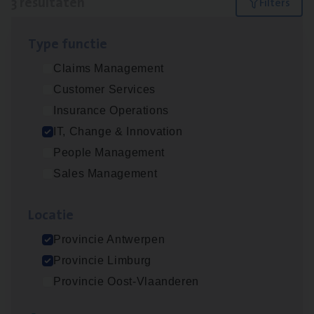
3 resultaten
Filters
Type func­tie
(Agi­le)
IT
Pro­ject Manager
Claims Management
IT, Change & Innovation
Customer Services
Antwerpen
Insurance Operations
IT, Change & Innovation
People Management
IT
Busi­ness Analyst
Sales Management
IT, Change & Innovation
Loca­tie
Antwerpen
Provincie Antwerpen
Provincie Limburg
Test Ana­lyst
Provincie Oost-Vlaanderen
IT, Change & Innovation