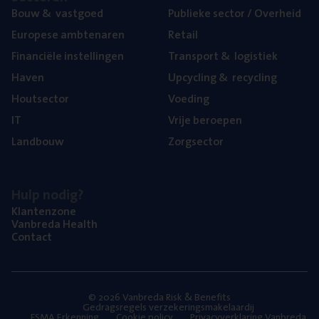
Bouw
&
vastgoed
Publie­ke sec­tor / Overheid
Euro­pe­se ambtenaren
Retail
Finan­ci­ë­le instellingen
Trans­port
&
logistiek
Haven
Upcy­cling
&
recycling
Hout­sec­tor
Voe­ding
IT
Vrije beroe­pen
Land­bouw
Zorg­sec­tor
Hulp nodig?
Klan­ten­zo­ne
Van­b­re­da Health
Con­tact
© 2026 Vanbreda Risk & Benefits
Gedragsregels verzekeringsmakelaardij
FSMA Erkenning
Cookie policy
Privacyverklaring Vanbreda