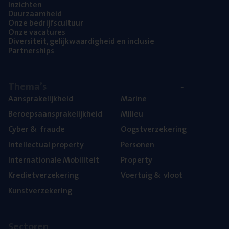
Inzich­ten
Duur­zaam­heid
Onze bedrijfs­cul­tuur
Onze vaca­tu­res
Diver­si­teit, gelijk­waar­dig­heid en inclusie
Part­ner­ships
The­ma’s
Aan­spra­ke­lijk­heid
Mari­ne
Beroeps­aan­spra­ke­lijk­heid
Mili­eu
Cyber
&
fraude
Oogst­ver­ze­ke­ring
Intel­lec­tu­al property
Per­so­nen
Inter­na­ti­o­na­le Mobiliteit
Pro­per­ty
Kre­diet­ver­ze­ke­ring
Voer­tuig
&
vloot
Kunst­ver­ze­ke­ring
Sec­to­ren