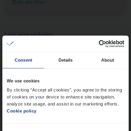
Wis alle filters
Antwerpen
Lees onze verhalen
Meer dan collega’s: hoe Julie en Aurélie elkaar
versterken
Consent
Details
About
Mathias houdt van diepgaande dossiers én droge
humor
Thalia zoekt graag oplossingen, in games én op het
We use cookies
werk
By clicking “Accept all cookies”, you agree to the storing
of cookies on your device to enhance site navigation,
analyze site usage, and assist in our marketing efforts.
Ons sollicitatieproces
Cookie policy