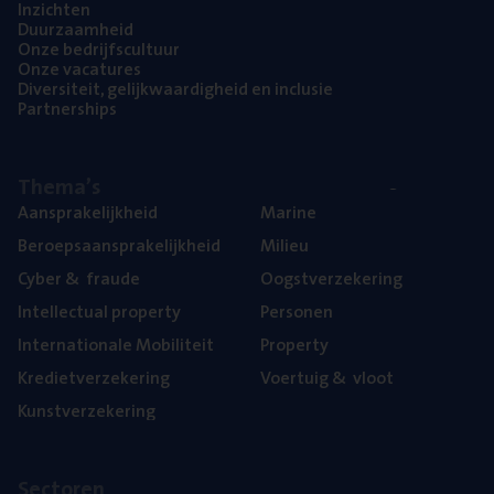
Inzich­ten
Duur­zaam­heid
Onze bedrijfs­cul­tuur
Onze vaca­tu­res
Diver­si­teit, gelijk­waar­dig­heid en inclusie
Part­ner­ships
The­ma’s
Aan­spra­ke­lijk­heid
Mari­ne
Beroeps­aan­spra­ke­lijk­heid
Mili­eu
Cyber
&
fraude
Oogst­ver­ze­ke­ring
Intel­lec­tu­al property
Per­so­nen
Inter­na­ti­o­na­le Mobiliteit
Pro­per­ty
Kre­diet­ver­ze­ke­ring
Voer­tuig
&
vloot
Kunst­ver­ze­ke­ring
Sec­to­ren