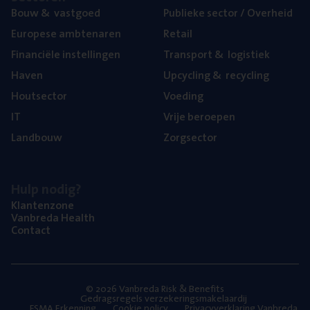
Bouw
&
vastgoed
Publie­ke sec­tor / Overheid
Euro­pe­se ambtenaren
Retail
Finan­ci­ë­le instellingen
Trans­port
&
logistiek
Haven
Upcy­cling
&
recycling
Hout­sec­tor
Voe­ding
IT
Vrije beroe­pen
Land­bouw
Zorg­sec­tor
Hulp nodig?
Klan­ten­zo­ne
Van­b­re­da Health
Con­tact
© 2026 Vanbreda Risk & Benefits
Gedragsregels verzekeringsmakelaardij
FSMA Erkenning
Cookie policy
Privacyverklaring Vanbreda