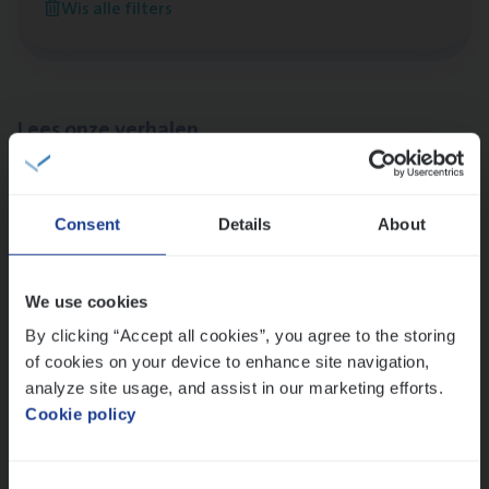
Wis alle filters
Antwerpen
Lees onze verhalen
Meer dan collega’s: hoe Julie en Aurélie elkaar
versterken
Consent
Details
About
Mathias houdt van diepgaande dossiers én droge
humor
Thalia zoekt graag oplossingen, in games én op het
We use cookies
werk
By clicking “Accept all cookies”, you agree to the storing
of cookies on your device to enhance site navigation,
analyze site usage, and assist in our marketing efforts.
Ons sollicitatieproces
Cookie policy