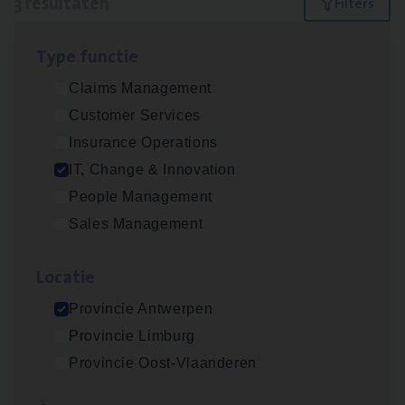
3 resultaten
Filters
Type func­tie
Test Ana­lyst
Claims Management
IT, Change & Innovation
Customer Services
Antwerpen
Insurance Operations
IT, Change & Innovation
People Management
IT
Busi­ness Analyst
Sales Management
IT, Change & Innovation
Loca­tie
Antwerpen
Provincie Antwerpen
Provincie Limburg
(Agi­le)
IT
Pro­ject Manager
Provincie Oost-Vlaanderen
IT, Change & Innovation