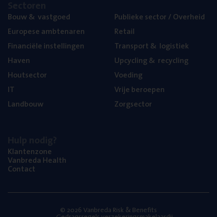
Sec­to­ren
Bouw
&
vastgoed
Publie­ke sec­tor / Overheid
Euro­pe­se ambtenaren
Retail
Finan­ci­ë­le instellingen
Trans­port
&
logistiek
Haven
Upcy­cling
&
recycling
Hout­sec­tor
Voe­ding
IT
Vrije beroe­pen
Land­bouw
Zorg­sec­tor
Hulp nodig?
Klan­ten­zo­ne
Van­b­re­da Health
Con­tact
© 2026 Vanbreda Risk & Benefits
Gedragsregels verzekeringsmakelaardij