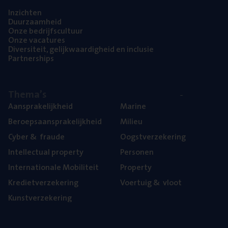
Inzich­ten
Duur­zaam­heid
Onze bedrijfs­cul­tuur
Onze vaca­tu­res
Diver­si­teit, gelijk­waar­dig­heid en inclusie
Part­ner­ships
The­ma’s
Aan­spra­ke­lijk­heid
Mari­ne
Beroeps­aan­spra­ke­lijk­heid
Mili­eu
Cyber
&
fraude
Oogst­ver­ze­ke­ring
Intel­lec­tu­al property
Per­so­nen
Inter­na­ti­o­na­le Mobiliteit
Pro­per­ty
Kre­diet­ver­ze­ke­ring
Voer­tuig
&
vloot
Kunst­ver­ze­ke­ring