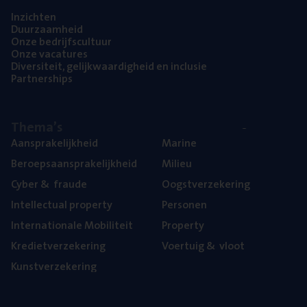
Inzich­ten
Duur­zaam­heid
Onze bedrijfs­cul­tuur
Onze vaca­tu­res
Diver­si­teit, gelijk­waar­dig­heid en inclusie
Part­ner­ships
The­ma’s
Aan­spra­ke­lijk­heid
Mari­ne
Beroeps­aan­spra­ke­lijk­heid
Mili­eu
Cyber
&
fraude
Oogst­ver­ze­ke­ring
Intel­lec­tu­al property
Per­so­nen
Inter­na­ti­o­na­le Mobiliteit
Pro­per­ty
Kre­diet­ver­ze­ke­ring
Voer­tuig
&
vloot
Kunst­ver­ze­ke­ring