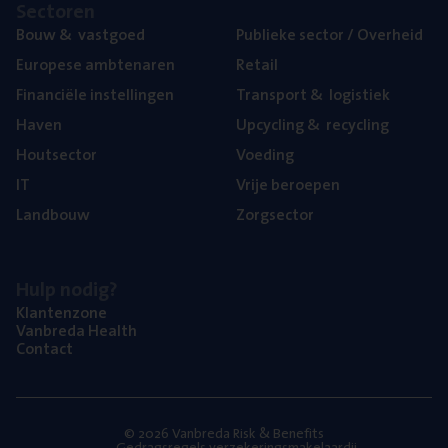
Sec­to­ren
Bouw
&
vastgoed
Publie­ke sec­tor / Overheid
Euro­pe­se ambtenaren
Retail
Finan­ci­ë­le instellingen
Trans­port
&
logistiek
Haven
Upcy­cling
&
recycling
Hout­sec­tor
Voe­ding
IT
Vrije beroe­pen
Land­bouw
Zorg­sec­tor
Hulp nodig?
Klan­ten­zo­ne
Van­b­re­da Health
Con­tact
© 2026 Vanbreda Risk & Benefits
Gedragsregels verzekeringsmakelaardij