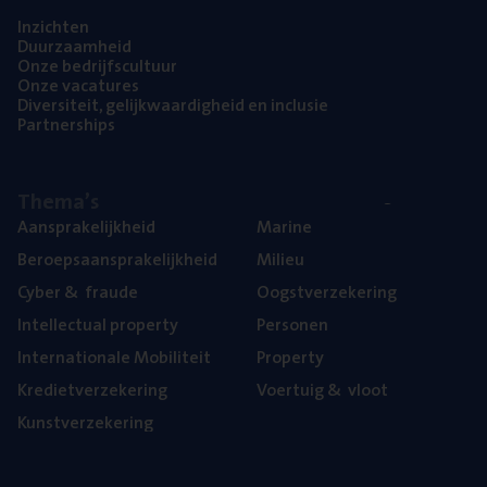
Inzich­ten
Duur­zaam­heid
Onze bedrijfs­cul­tuur
Onze vaca­tu­res
Diver­si­teit, gelijk­waar­dig­heid en inclusie
Part­ner­ships
The­ma’s
Aan­spra­ke­lijk­heid
Mari­ne
Beroeps­aan­spra­ke­lijk­heid
Mili­eu
Cyber
&
fraude
Oogst­ver­ze­ke­ring
Intel­lec­tu­al property
Per­so­nen
Inter­na­ti­o­na­le Mobiliteit
Pro­per­ty
Kre­diet­ver­ze­ke­ring
Voer­tuig
&
vloot
Kunst­ver­ze­ke­ring