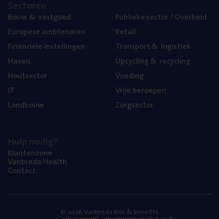
Sec­to­ren
Bouw
&
vastgoed
Publie­ke sec­tor / Overheid
Euro­pe­se ambtenaren
Retail
Finan­ci­ë­le instellingen
Trans­port
&
logistiek
Haven
Upcy­cling
&
recycling
Hout­sec­tor
Voe­ding
IT
Vrije beroe­pen
Land­bouw
Zorg­sec­tor
Hulp nodig?
Klan­ten­zo­ne
Van­b­re­da Health
Con­tact
© 2026 Vanbreda Risk & Benefits
Gedragsregels verzekeringsmakelaardij