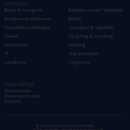
Sec­to­ren
Bouw
&
vastgoed
Publie­ke sec­tor / Overheid
Euro­pe­se ambtenaren
Retail
Finan­ci­ë­le instellingen
Trans­port
&
logistiek
Haven
Upcy­cling
&
recycling
Hout­sec­tor
Voe­ding
IT
Vrije beroe­pen
Land­bouw
Zorg­sec­tor
Hulp nodig?
Klan­ten­zo­ne
Van­b­re­da Health
Con­tact
© 2026 Vanbreda Risk & Benefits
Gedragsregels verzekeringsmakelaardij