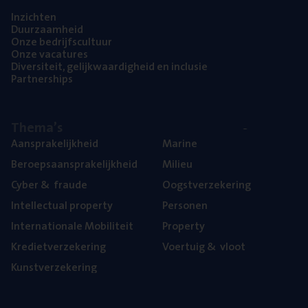
Inzich­ten
Duur­zaam­heid
Onze bedrijfs­cul­tuur
Onze vaca­tu­res
Diver­si­teit, gelijk­waar­dig­heid en inclusie
Part­ner­ships
The­ma’s
Aan­spra­ke­lijk­heid
Mari­ne
Beroeps­aan­spra­ke­lijk­heid
Mili­eu
Cyber
&
fraude
Oogst­ver­ze­ke­ring
Intel­lec­tu­al property
Per­so­nen
Inter­na­ti­o­na­le Mobiliteit
Pro­per­ty
Kre­diet­ver­ze­ke­ring
Voer­tuig
&
vloot
Kunst­ver­ze­ke­ring