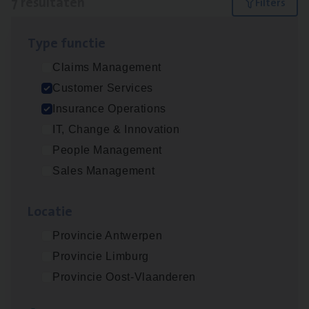
7 resultaten
Filters
Type func­tie
Advisor/​Configuratie ana­lyst Part­ner in
Claims Management
Benefits
Customer Services
Insurance Operations
Insurance Operations
Beveren
IT, Change & Innovation
People Management
Sales Management
Client Exe­cu­ti­ve Marine
Insurance Operations
Loca­tie
Antwerpen
Provincie Antwerpen
Provincie Limburg
Provincie Oost-Vlaanderen
Cus­to­mer Care Expert