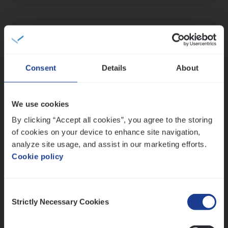
Dos­sier­be­heer­der Pro­per­ty verzekeringen
Insurance Operations
Antwerpen en Hasselt
Consent
Details
About
We use cookies
Dos­sier­be­heer­der ver­ze­ke­rin­gen — Soci­al
By clicking “Accept all cookies”, you agree to the storing
Pro­fit en Public
of cookies on your device to enhance site navigation,
analyze site usage, and assist in our marketing efforts.
Insurance Operations
Cookie policy
Antwerpen
Consent
Strictly Necessary Cookies
Selection
Lees onze verhalen