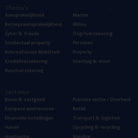
The­ma’s
Aan­spra­ke­lijk­heid
Mari­ne
Beroeps­aan­spra­ke­lijk­heid
Mili­eu
Cyber
&
fraude
Oogst­ver­ze­ke­ring
Intel­lec­tu­al property
Per­so­nen
Inter­na­ti­o­na­le Mobiliteit
Pro­per­ty
Kre­diet­ver­ze­ke­ring
Voer­tuig
&
vloot
Kunst­ver­ze­ke­ring
Sec­to­ren
Bouw
&
vastgoed
Publie­ke sec­tor / Overheid
Euro­pe­se ambtenaren
Retail
Finan­ci­ë­le instellingen
Trans­port
&
logistiek
Haven
Upcy­cling
&
recycling
Hout­sec­tor
Voe­ding