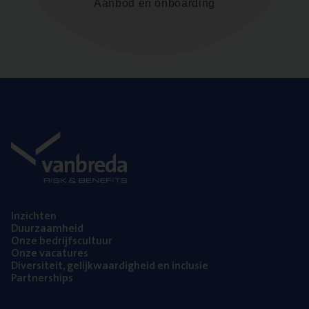
Aanbod en onboarding
Inzich­ten
Duur­zaam­heid
Onze bedrijfs­cul­tuur
Onze vaca­tu­res
Diver­si­teit, gelijk­waar­dig­heid en inclusie
Part­ner­ships