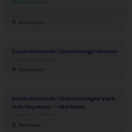
Wis alle filters
Hospitalisatieverzekeringen
Customer Services
Antwerpen
Dos­sier­be­heer­der Gewaar­borgd Inkomen
Insurance Operations
Antwerpen
Dos­sier­be­heer­der Onder­ne­min­gen Van­b­
re­da Huys­mans — Mechelen
Insurance Operations
Mechelen