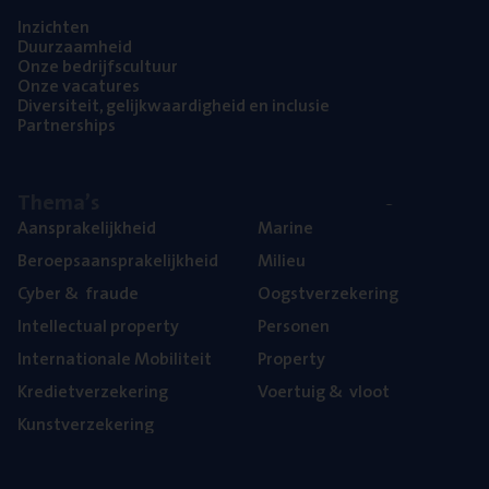
Inzich­ten
Duur­zaam­heid
Onze bedrijfs­cul­tuur
Onze vaca­tu­res
Diver­si­teit, gelijk­waar­dig­heid en inclusie
Part­ner­ships
The­ma’s
Aan­spra­ke­lijk­heid
Mari­ne
Beroeps­aan­spra­ke­lijk­heid
Mili­eu
Cyber
&
fraude
Oogst­ver­ze­ke­ring
Intel­lec­tu­al property
Per­so­nen
Inter­na­ti­o­na­le Mobiliteit
Pro­per­ty
Kre­diet­ver­ze­ke­ring
Voer­tuig
&
vloot
Kunst­ver­ze­ke­ring