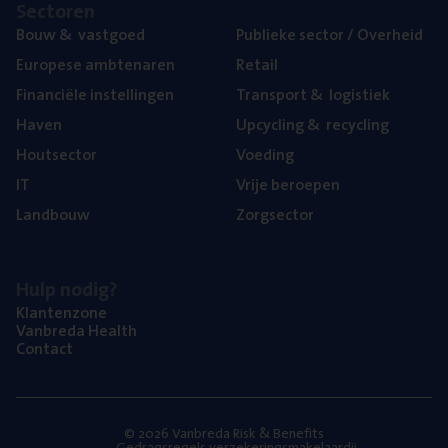
Sec­to­ren
Bouw
&
vastgoed
Publie­ke sec­tor / Overheid
Euro­pe­se ambtenaren
Retail
Finan­ci­ë­le instellingen
Trans­port
&
logistiek
Haven
Upcy­cling
&
recycling
Hout­sec­tor
Voe­ding
IT
Vrije beroe­pen
Land­bouw
Zorg­sec­tor
Hulp nodig?
Klan­ten­zo­ne
Van­b­re­da Health
Con­tact
© 2026 Vanbreda Risk & Benefits
Gedragsregels verzekeringsmakelaardij