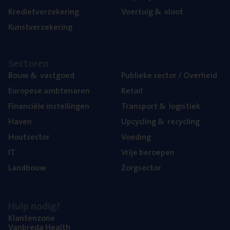
Kre­diet­ver­ze­ke­ring
Voer­tuig
&
vloot
Kunst­ver­ze­ke­ring
Sec­to­ren
Bouw
&
vastgoed
Publie­ke sec­tor / Overheid
Euro­pe­se ambtenaren
Retail
Finan­ci­ë­le instellingen
Trans­port
&
logistiek
Haven
Upcy­cling
&
recycling
Hout­sec­tor
Voe­ding
IT
Vrije beroe­pen
Land­bouw
Zorg­sec­tor
Hulp nodig?
Klan­ten­zo­ne
Van­b­re­da Health