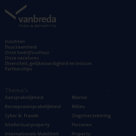
Inzich­ten
Duur­zaam­heid
Onze bedrijfs­cul­tuur
Onze vaca­tu­res
Diver­si­teit, gelijk­waar­dig­heid en inclusie
Part­ner­ships
The­ma’s
Aan­spra­ke­lijk­heid
Mari­ne
Beroeps­aan­spra­ke­lijk­heid
Mili­eu
Cyber
&
fraude
Oogst­ver­ze­ke­ring
Intel­lec­tu­al property
Per­so­nen
Inter­na­ti­o­na­le Mobiliteit
Pro­per­ty