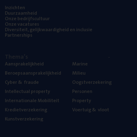
Inzich­ten
Duur­zaam­heid
Onze bedrijfs­cul­tuur
Onze vaca­tu­res
Diver­si­teit, gelijk­waar­dig­heid en inclusie
Part­ner­ships
The­ma’s
Aan­spra­ke­lijk­heid
Mari­ne
Beroeps­aan­spra­ke­lijk­heid
Mili­eu
Cyber
&
fraude
Oogst­ver­ze­ke­ring
Intel­lec­tu­al property
Per­so­nen
Inter­na­ti­o­na­le Mobiliteit
Pro­per­ty
Kre­diet­ver­ze­ke­ring
Voer­tuig
&
vloot
Kunst­ver­ze­ke­ring