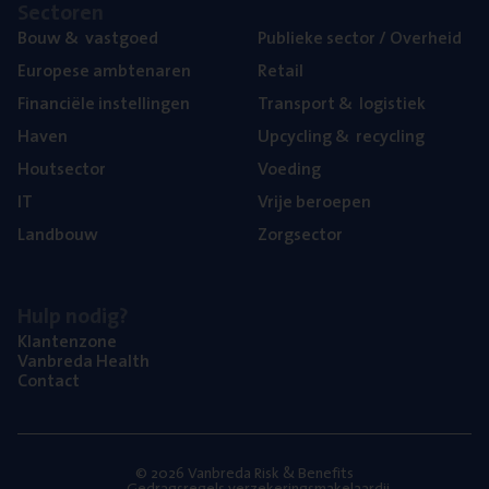
Sec­to­ren
Bouw
&
vastgoed
Publie­ke sec­tor / Overheid
Euro­pe­se ambtenaren
Retail
Finan­ci­ë­le instellingen
Trans­port
&
logistiek
Haven
Upcy­cling
&
recycling
Hout­sec­tor
Voe­ding
IT
Vrije beroe­pen
Land­bouw
Zorg­sec­tor
Hulp nodig?
Klan­ten­zo­ne
Van­b­re­da Health
Con­tact
© 2026 Vanbreda Risk & Benefits
Gedragsregels verzekeringsmakelaardij