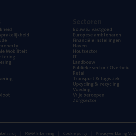
s
Sec­to­ren
jk­heid
Bouw
&
vastgoed
pra­ke­lijk­heid
Euro­pe­se ambtenaren
ude
Finan­ci­ë­le instellingen
l property
Haven
na­le Mobiliteit
Hout­sec­tor
e­ke­ring
IT
e­ring
Land­bouw
Publie­ke sec­tor / Overheid
Retail
ke­ring
Trans­port
&
logistiek
Upcy­cling
&
recycling
Voe­ding
loot
Vrije beroe­pen
Zorg­sec­tor
kelaardij
FSMA Erkenning
Cookie policy
Privacyverklaring Va