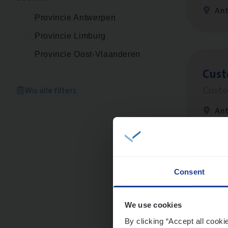
An
Provincie Antwerpen
Provincie Limburg
Provincie Oost-Vlaanderen
Cus­
Custo
Wis alle filters
An
Dos­
Consent
Insur
We use cookies
An
By clicking “Accept all cooki