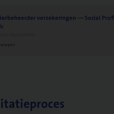
ier­be­heer­der ver­ze­ke­rin­gen — Soci­al Pro­f
ic
ance Operations
twerpen
citatieproces