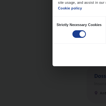
site usage, and assist in our 
Cookie policy
Dos­s
Consent
Strictly Necessary Cookies
Selection
man
Insur
Me
Dos­s
Insur
Ant