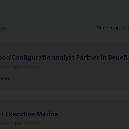
ten
Sorteer op: Tit
sor/​Configuratie ana­lyst Part­ner in Benefi
ance Operations
veren
t Exe­cu­ti­ve Marine
ance Operations