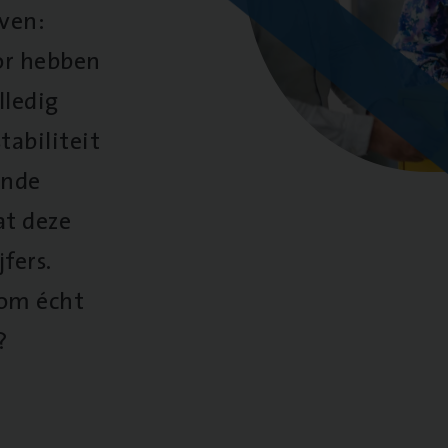
oven:
oor hebben
lledig
tabiliteit
ende
at deze
fers.
 om écht
?