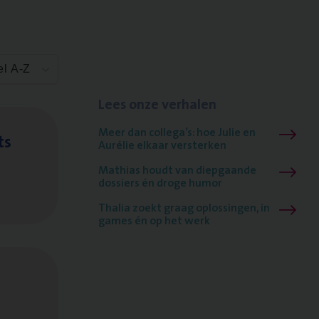
el A-Z
Lees onze verhalen
Meer dan collega’s: hoe Julie en
ts
Aurélie elkaar versterken
Mathias houdt van diepgaande
dossiers én droge humor
Thalia zoekt graag oplossingen, in
games én op het werk