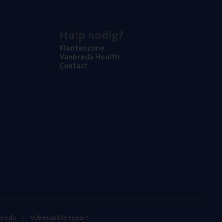
Hulp nodig?
Klan­ten­zo­ne
Van­b­re­da Health
Con­tact
nbreda
Vulnerability report