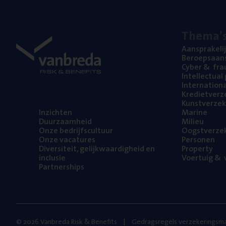
The­ma’
Aan­spra­ke­li
Beroeps­aan­s
Cyber
&
fra
Intel­lec­tu­a
Inter­na­ti­o­
Kre­diet­ver­z
Kunst­ver­ze­k
Inzich­ten
Mari­ne
Duur­zaam­heid
Mili­eu
Onze bedrijfs­cul­tuur
Oogst­ver­ze­
Onze vaca­tu­res
Per­so­nen
Diver­si­teit, gelijk­waar­dig­heid en
Pro­per­ty
inclusie
Voer­tuig
&
v
Part­ner­ships
© 2026 Vanbreda Risk & Benefits
Gedragsregels verzekeringsma