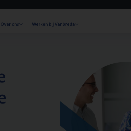
Over ons
Werken bij Vanbreda
e
e