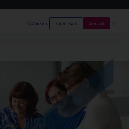
Zoeken
Ik ben klant
Contact
NL