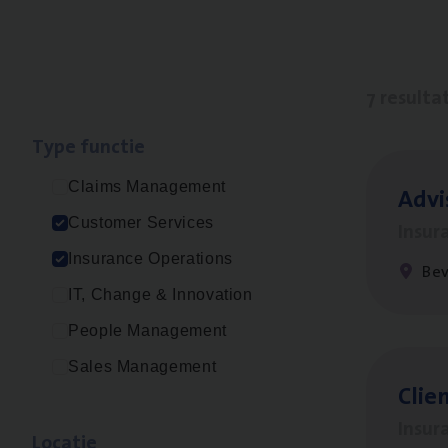
7 resulta
Type func­tie
Claims Management
Advi
Customer Services
Insur
Insurance Operations
Be
IT, Change & Innovation
People Management
Sales Management
Clien
Insur
Loca­tie