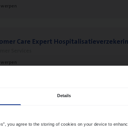
twerpen
to­mer Care Expert Hospitalisatieverzekeri
mer Services
twerpen
sier­be­heer­der Gewaar­borgd Inkomen
Details
ance Operations
twerpen
es”, you agree to the storing of cookies on your device to enhanc