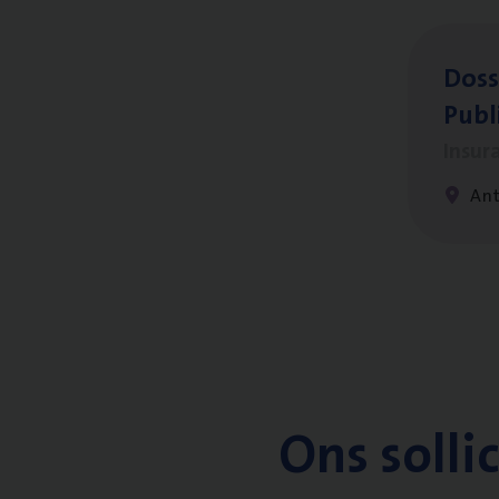
Dos­s
Publ
Insur
An
Ons solli