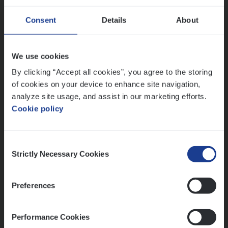
Dos­sier­be­heer­der ver­ze­ke­rin­gen — Soci­al
Consent
Details
About
Pro­fit en Public
Insurance Operations
We use cookies
Antwerpen
By clicking “Accept all cookies”, you agree to the storing
of cookies on your device to enhance site navigation,
analyze site usage, and assist in our marketing efforts.
Cookie policy
Lees onze verhalen
Meer dan collega’s: hoe Julie en Aurélie elkaar
Consent
versterken
Strictly Necessary Cookies
Selection
Mathias houdt van diepgaande dossiers én droge
humor
Preferences
Thalia zoekt graag oplossingen, in games én op het
werk
Performance Cookies