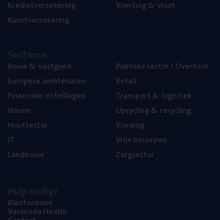
Kre­diet­ver­ze­ke­ring
Voer­tuig
&
vloot
Kunst­ver­ze­ke­ring
Sec­to­ren
Bouw
&
vastgoed
Publie­ke sec­tor / Overheid
Euro­pe­se ambtenaren
Retail
Finan­ci­ë­le instellingen
Trans­port
&
logistiek
Haven
Upcy­cling
&
recycling
Hout­sec­tor
Voe­ding
IT
Vrije beroe­pen
Land­bouw
Zorg­sec­tor
Hulp nodig?
Klan­ten­zo­ne
Van­b­re­da Health