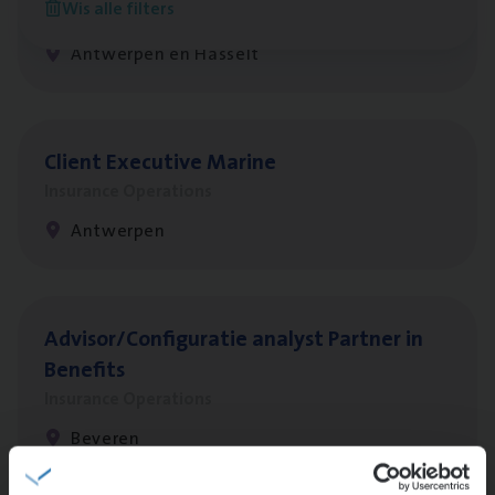
Wis alle filters
Insurance Operations
Antwerpen en Hasselt
Client Exe­cu­ti­ve Marine
Insurance Operations
Antwerpen
Advisor/​Configuratie ana­lyst Part­ner in
Benefits
Insurance Operations
Beveren