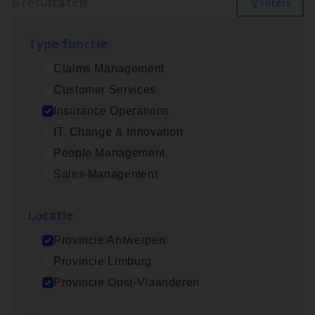
6 resultaten
Filters
Type func­tie
Dos­sier­be­heer­der Gewaar­borgd Inkomen
Claims Management
Insurance Operations
Customer Services
Antwerpen
Insurance Operations
IT, Change & Innovation
People Management
Dos­sier­be­heer­der Onder­ne­min­gen Van­b­
Sales Management
re­da Huys­mans — Mechelen
Insurance Operations
Loca­tie
Mechelen
Provincie Antwerpen
Provincie Limburg
Provincie Oost-Vlaanderen
Dos­sier­be­heer­der Pro­per­ty verzekeringen