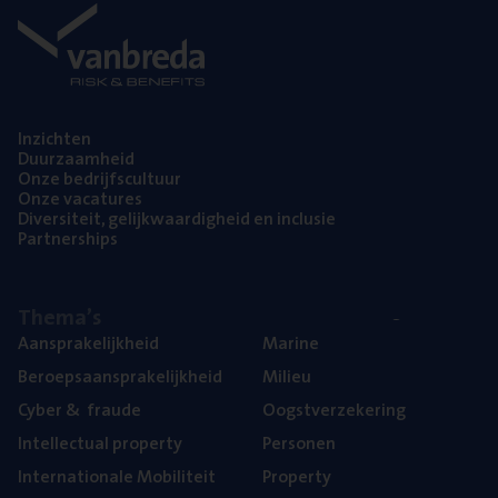
Inzich­ten
Duur­zaam­heid
Onze bedrijfs­cul­tuur
Onze vaca­tu­res
Diver­si­teit, gelijk­waar­dig­heid en inclusie
Part­ner­ships
The­ma’s
Aan­spra­ke­lijk­heid
Mari­ne
Beroeps­aan­spra­ke­lijk­heid
Mili­eu
Cyber
&
fraude
Oogst­ver­ze­ke­ring
Intel­lec­tu­al property
Per­so­nen
Inter­na­ti­o­na­le Mobiliteit
Pro­per­ty