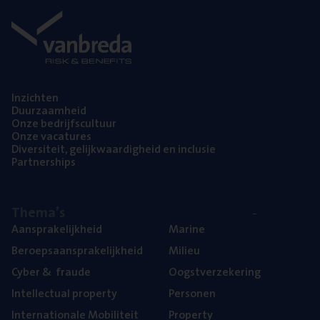
Inzich­ten
Duur­zaam­heid
Onze bedrijfs­cul­tuur
Onze vaca­tu­res
Diver­si­teit, gelijk­waar­dig­heid en inclusie
Part­ner­ships
The­ma’s
Aan­spra­ke­lijk­heid
Mari­ne
Beroeps­aan­spra­ke­lijk­heid
Mili­eu
Cyber
&
fraude
Oogst­ver­ze­ke­ring
Intel­lec­tu­al property
Per­so­nen
Inter­na­ti­o­na­le Mobiliteit
Pro­per­ty