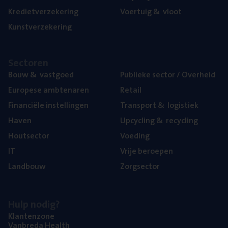
Kre­diet­ver­ze­ke­ring
Voer­tuig
&
vloot
Kunst­ver­ze­ke­ring
Sec­to­ren
Bouw
&
vastgoed
Publie­ke sec­tor / Overheid
Euro­pe­se ambtenaren
Retail
Finan­ci­ë­le instellingen
Trans­port
&
logistiek
Haven
Upcy­cling
&
recycling
Hout­sec­tor
Voe­ding
IT
Vrije beroe­pen
Land­bouw
Zorg­sec­tor
Hulp nodig?
Klan­ten­zo­ne
Van­b­re­da Health