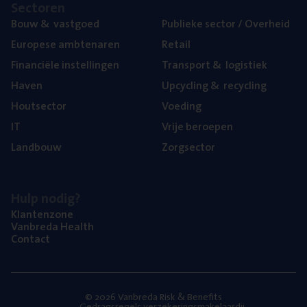
Sec­to­ren
Bouw
&
vastgoed
Publie­ke sec­tor / Overheid
Euro­pe­se ambtenaren
Retail
Finan­ci­ë­le instellingen
Trans­port
&
logistiek
Haven
Upcy­cling
&
recycling
Hout­sec­tor
Voe­ding
IT
Vrije beroe­pen
Land­bouw
Zorg­sec­tor
Hulp nodig?
Klan­ten­zo­ne
Van­b­re­da Health
Con­tact
© 2026 Vanbreda Risk & Benefits
Gedragsregels verzekeringsmakelaardij