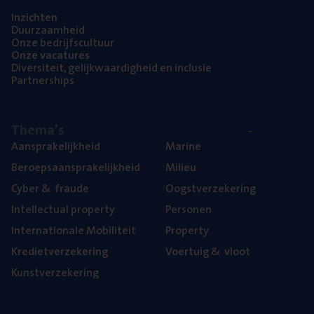
Inzich­ten
Duur­zaam­heid
Onze bedrijfs­cul­tuur
Onze vaca­tu­res
Diver­si­teit, gelijk­waar­dig­heid en inclusie
Part­ner­ships
The­ma’s
Aan­spra­ke­lijk­heid
Mari­ne
Beroeps­aan­spra­ke­lijk­heid
Mili­eu
Cyber
&
fraude
Oogst­ver­ze­ke­ring
Intel­lec­tu­al property
Per­so­nen
Inter­na­ti­o­na­le Mobiliteit
Pro­per­ty
Kre­diet­ver­ze­ke­ring
Voer­tuig
&
vloot
Kunst­ver­ze­ke­ring