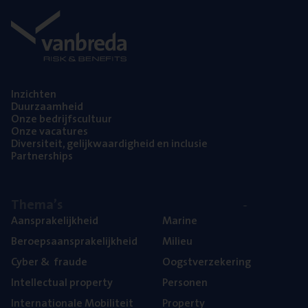
Inzich­ten
Duur­zaam­heid
Onze bedrijfs­cul­tuur
Onze vaca­tu­res
Diver­si­teit, gelijk­waar­dig­heid en inclusie
Part­ner­ships
The­ma’s
Aan­spra­ke­lijk­heid
Mari­ne
Beroeps­aan­spra­ke­lijk­heid
Mili­eu
Cyber
&
fraude
Oogst­ver­ze­ke­ring
Intel­lec­tu­al property
Per­so­nen
Inter­na­ti­o­na­le Mobiliteit
Pro­per­ty