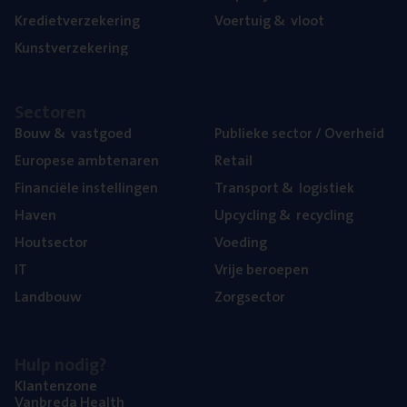
Kre­diet­ver­ze­ke­ring
Voer­tuig
&
vloot
Kunst­ver­ze­ke­ring
Sec­to­ren
Bouw
&
vastgoed
Publie­ke sec­tor / Overheid
Euro­pe­se ambtenaren
Retail
Finan­ci­ë­le instellingen
Trans­port
&
logistiek
Haven
Upcy­cling
&
recycling
Hout­sec­tor
Voe­ding
IT
Vrije beroe­pen
Land­bouw
Zorg­sec­tor
Hulp nodig?
Klan­ten­zo­ne
Van­b­re­da Health